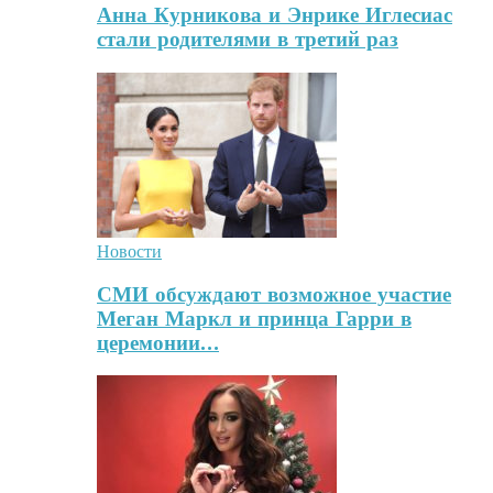
Анна Курникова и Энрике Иглесиас
стали родителями в третий раз
Новости
СМИ обсуждают возможное участие
Меган Маркл и принца Гарри в
церемонии…