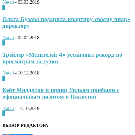
Natali
-
03.03.2019
0
Ольга Бузова подарила квартиру своему пиар-
директору
Natali
-
02.05.2018
0
Трейлер «Мстителей 4» установил рекорд по
просмотрам за сутки
Natali
-
10.12.2018
0
Кейт Миддлтон и принц Уильям прибыли с
официальным визитом в Пакистан
Natali
-
14.10.2019
0
ВЫБОР РЕДАКТОРА