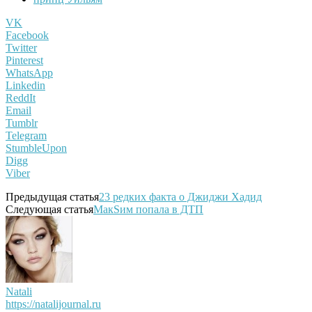
VK
Facebook
Twitter
Pinterest
WhatsApp
Linkedin
ReddIt
Email
Tumblr
Telegram
StumbleUpon
Digg
Viber
Предыдущая статья
23 редких факта о Джиджи Хадид
Следующая статья
МакSим попала в ДТП
Natali
https://natalijournal.ru