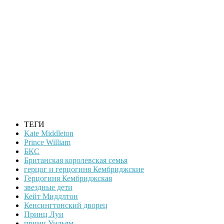
ТЕГИ
Kate Middleton
Prince William
БКС
Британская королевская семья
герцог и герцогиня Кембриджские
Герцогиня Кембриджская
звездные дети
Кейт Миддлтон
Кенсингтонский дворец
Принц Луи
принц Уильям