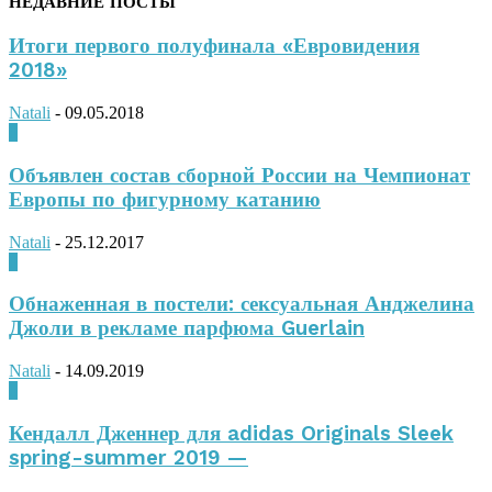
НЕДАВНИЕ ПОСТЫ
Итоги первого полуфинала «Евровидения
2018»
Natali
-
09.05.2018
0
Объявлен состав сборной России на Чемпионат
Европы по фигурному катанию
Natali
-
25.12.2017
0
Обнаженная в постели: сексуальная Анджелина
Джоли в рекламе парфюма Guerlain
Natali
-
14.09.2019
0
Кендалл Дженнер для adidas Originals Sleek
spring-summer 2019 —