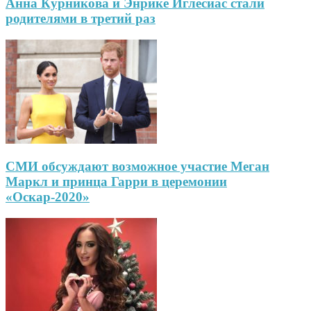
Анна Курникова и Энрике Иглесиас стали
родителями в третий раз
СМИ обсуждают возможное участие Меган
Маркл и принца Гарри в церемонии
«Оскар-2020»