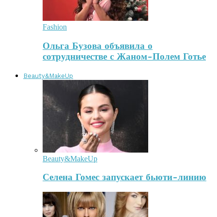
Fashion
Ольга Бузова объявила о
сотрудничестве с Жаном-Полем Готье
Beauty&MakeUp
Beauty&MakeUp
Селена Гомес запускает бьюти-линию