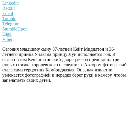
Linkedin
ReddIt
Email
Tumblr
Telegram
StumbleUpon
Digg
Viber
Сегодня младшему сыну 37-летней Кейт Миддлтон и 36-
летнего принца Уильяма принцу Луи исполняется год. В
связи с этим Кенсингтонский дворец вчера представил три
новых снимка королевского наследника. Автором фотографий
стала сама герцогиня Кембриджская. Она, как известно,
увлекается фотографией и нередко берет руки в камеру, чтобы
запечатлеть своих детей.