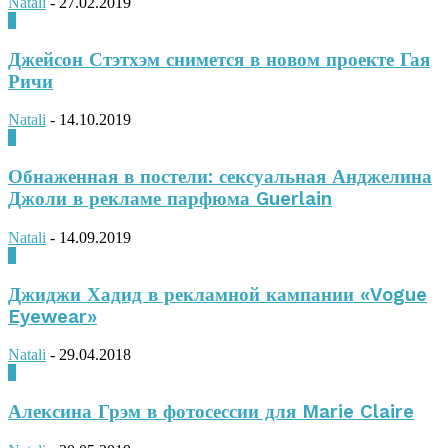
Natali
-
27.02.2019
0
Джейсон Стэтхэм снимется в новом проекте Гая
Ричи
Natali
-
14.10.2019
0
Обнаженная в постели: сексуальная Анджелина
Джоли в рекламе парфюма Guerlain
Natali
-
14.09.2019
0
Джиджи Хадид в рекламной кампании «Vogue
Eyewear»
Natali
-
29.04.2018
0
Алексина Грэм в фотосессии для Marie Claire