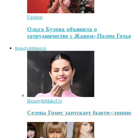
Fashion
Ольга Бузова объявила о
сотрудничестве с Жаном-Полем Готье
Beauty&MakeUp
Beauty&MakeUp
Селена Гомес запускает бьюти-линию