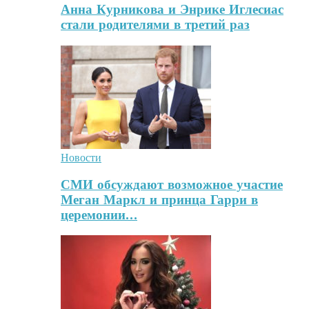
Анна Курникова и Энрике Иглесиас
стали родителями в третий раз
Новости
СМИ обсуждают возможное участие
Меган Маркл и принца Гарри в
церемонии…