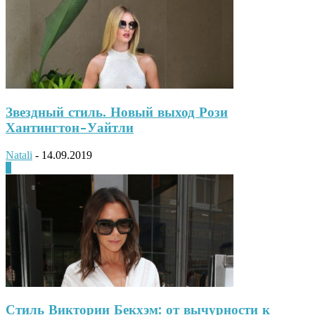
Звездный стиль. Новый выход Рози
Хантингтон-Уайтли
Natali
-
14.09.2019
0
Стиль Виктории Бекхэм: от вычурности к