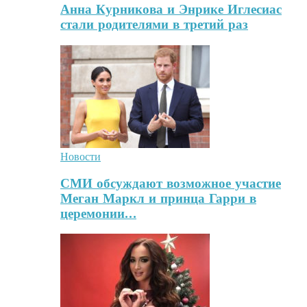
Анна Курникова и Энрике Иглесиас
стали родителями в третий раз
Новости
СМИ обсуждают возможное участие
Меган Маркл и принца Гарри в
церемонии…