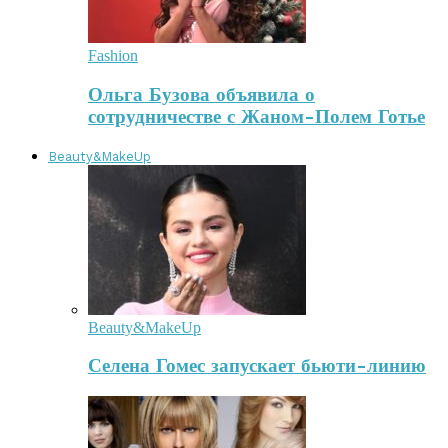
Fashion
Ольга Бузова объявила о
сотрудничестве с Жаном-Полем Готье
Beauty&MakeUp
Beauty&MakeUp
Селена Гомес запускает бьюти-линию