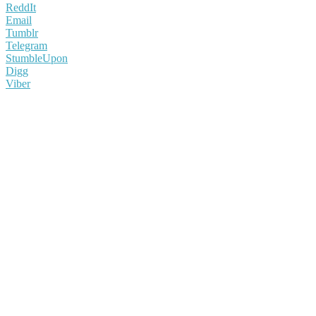
ReddIt
Email
Tumblr
Telegram
StumbleUpon
Digg
Viber