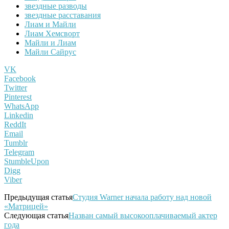
звездные разводы
звездные расставания
Лиам и Майли
Лиам Хемсворт
Майли и Лиам
Майли Сайрус
VK
Facebook
Twitter
Pinterest
WhatsApp
Linkedin
ReddIt
Email
Tumblr
Telegram
StumbleUpon
Digg
Viber
Предыдущая статья
Студия Warner начала работу над новой
«Матрицей»
Следующая статья
Назван самый высокооплачиваемый актер
года