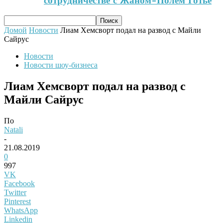
сотрудничестве с Жаном-Полем Готье
Домой
Новости
Лиам Хемсворт подал на развод с Майли
Сайрус
Новости
Новости шоу-бизнеса
Лиам Хемсворт подал на развод с
Майли Сайрус
По
Natali
-
21.08.2019
0
997
VK
Facebook
Twitter
Pinterest
WhatsApp
Linkedin