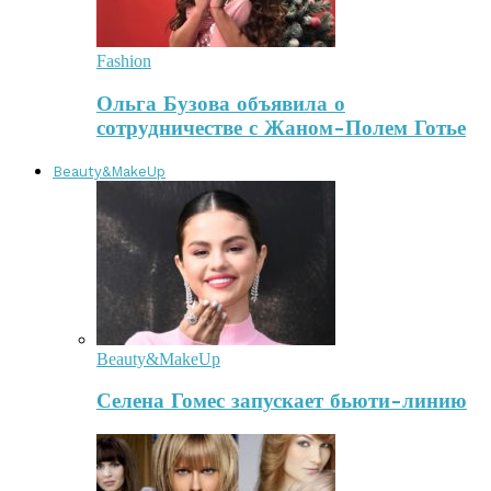
Fashion
Ольга Бузова объявила о
сотрудничестве с Жаном-Полем Готье
Beauty&MakeUp
Beauty&MakeUp
Селена Гомес запускает бьюти-линию