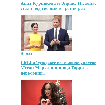
Анна Курникова и Энрике Иглесиас
стали родителями в третий раз
Новости
СМИ обсуждают возможное участие
Меган Маркл и принца Гарри в
церемонии…