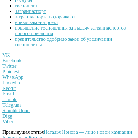
Госдума
госпошлина
Загранпаспорт
загранпаспорта подорожают
новый законопроект
повышение госпошлины за выдачу загранпаспортов
нового поколения
правительство одобрило закон об увеличении
госпошлины
VK
Facebook
Twitter
Pinterest
WhatsApp
Linkedin
ReddIt
Email
Tumblr
Telegram
StumbleUpon
Digg
Viber
Предыдущая статья
Наталья Ионова — лицо новой кампании
Intimissimi в России