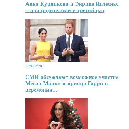
Анна Курникова и Энрике Иглесиас
стали родителями в третий раз
Новости
СМИ обсуждают возможное участие
Меган Маркл и принца Гарри в
церемонии…