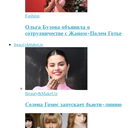
Fashion
Ольга Бузова объявила о
сотрудничестве с Жаном-Полем Готье
Beauty&MakeUp
Beauty&MakeUp
Селена Гомес запускает бьюти-линию