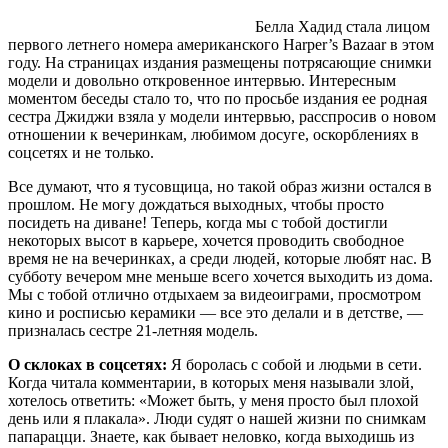
Белла Хадид стала лицом
первого летнего номера американского Harper’s Bazaar в этом
году. На страницах издания размещены потрясающие снимки
модели и довольно откровенное интервью. Интересным
моментом беседы стало то, что по просьбе издания ее родная
сестра Джиджи взяла у модели интервью, расспросив о новом
отношении к вечеринкам, любимом досуге, оскорблениях в
соцсетях и не только.
Все думают, что я тусовщица, но такой образ жизни остался в
прошлом. Не могу дождаться выходных, чтобы просто
посидеть на диване! Теперь, когда мы с тобой достигли
некоторых высот в карьере, хочется проводить свободное
время не на вечеринках, а среди людей, которые любят нас. В
субботу вечером мне меньше всего хочется выходить из дома.
Мы с тобой отлично отдыхаем за видеоиграми, просмотром
кино и росписью керамики — все это делали и в детстве, —
призналась сестре 21-летняя модель.
О склоках в соцсетях:
Я боролась с собой и людьми в сети.
Когда читала комментарии, в которых меня называли злой,
хотелось ответить: «Может быть, у меня просто был плохой
день или я плакала». Люди судят о нашей жизни по снимкам
папарацци. Знаете, как бывает неловко, когда выходишь из