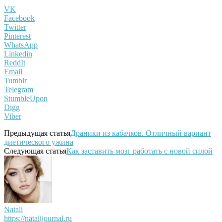
VK
Facebook
Twitter
Pinterest
WhatsApp
Linkedin
ReddIt
Email
Tumblr
Telegram
StumbleUpon
Digg
Viber
Предыдущая статья
Драники из кабачков. Отличный вариант
диетического ужина
Следующая статья
Как заставить мозг работать с новой силой
Natali
https://natalijournal.ru