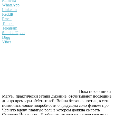
Pinterest
WhatsApp
Linkedin
ReddIt
Email
Tumblr
Telegram
StumbleUpon
Digg
Viber
Пока поклонники
Marvel, практически затаив дыхание, отсчитывают последние
дни до премьеры «Мстителей: Война бесконечности», в сети
появились новые подробности о грядущем соло-фильме про
Черную вдову, главную роль в котором должна сыграть
Скарлетт Йоханссон. Изобретать колесо создатели сольника,