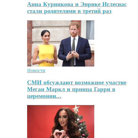
Анна Курникова и Энрике Иглесиас
стали родителями в третий раз
Новости
СМИ обсуждают возможное участие
Меган Маркл и принца Гарри в
церемонии…