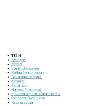
ТЕГИ
Avengers
Marvel
Scarlett Johansson
Война бесконечности
Вселенная Марвел
Марвел
Мстители
Наташа Романофф
приквел первых «Мстителей»
Скарлетт Йоханссон
Черная вдова