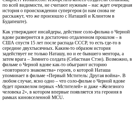
по всей видимости, не считают нужным – нас ждет очередная
история о происхождении супергероя (и нам снова не
расскажут, что же произошло с Наташей и Клинтом в
Будапеште).
Как утверждают инсайдеры, действие соло-фильма о Черной
вдове развернется в достаточно отдаленном прошлом – в
США спустя 15 лет после распада СССР, то есть где-то в
середине двухтысячных. Каким-то образом история
задействует не только Наташу, но и ее бывшего ментора, а
затем врага – Зимнего солдата (Себастиан Стэн). Возможно, в
фильме о Черной вдове как-то обыграют историю
«повторного знакомства» героев, о которой Наташа
упоминает в фильме «Первый Мститель: Другая война». В
любом случае, ясно одно – что соло-фильм о Черной вдове
будет приквелом первых «Мстителей» и даже «Железного
человека 2», в котором впервые появляется эта героиня в
рамках киновселенной MCU.