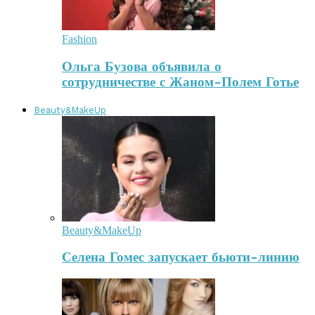
Fashion
Ольга Бузова объявила о
сотрудничестве с Жаном-Полем Готье
Beauty&MakeUp
Beauty&MakeUp
Селена Гомес запускает бьюти-линию