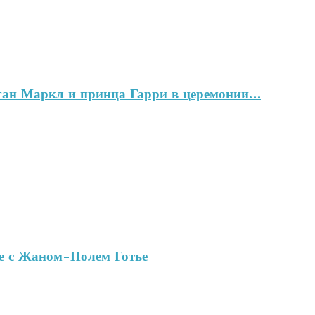
ган Маркл и принца Гарри в церемонии…
ве с Жаном-Полем Готье