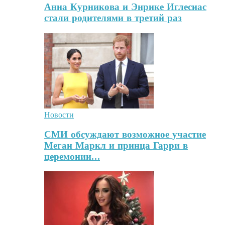
Анна Курникова и Энрике Иглесиас
стали родителями в третий раз
Новости
СМИ обсуждают возможное участие
Меган Маркл и принца Гарри в
церемонии…