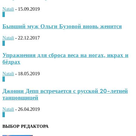
Natali
-
15.09.2019
0
Бывший муж Ольги Бузовой вновь женится
Natali
-
22.12.2017
0
Упражнения для сброса веса на ногах, икрах и
бёдрах
Natali
-
18.05.2019
0
Джонни Депп встречается с русской 20-летней
танцовщицей
Natali
-
26.04.2019
0
ВЫБОР РЕДАКТОРА