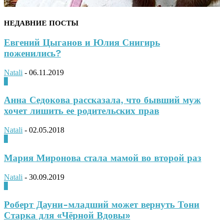
НЕДАВНИЕ ПОСТЫ
Евгений Цыганов и Юлия Снигирь
поженились?
Natali
-
06.11.2019
0
Анна Седокова рассказала, что бывший муж
хочет лишить ее родительских прав
Natali
-
02.05.2018
0
Мария Миронова стала мамой во второй раз
Natali
-
30.09.2019
0
Роберт Дауни-младший может вернуть Тони
Старка для «Чёрной Вдовы»