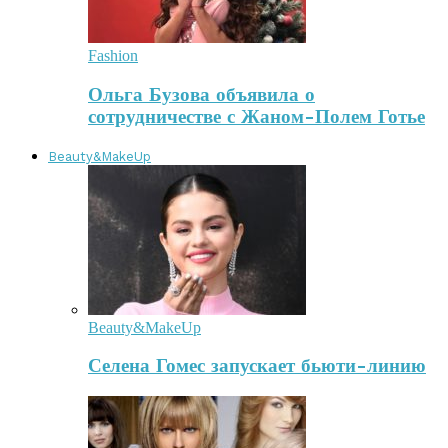
Fashion
Ольга Бузова объявила о
сотрудничестве с Жаном-Полем Готье
Beauty&MakeUp
Beauty&MakeUp
Селена Гомес запускает бьюти-линию