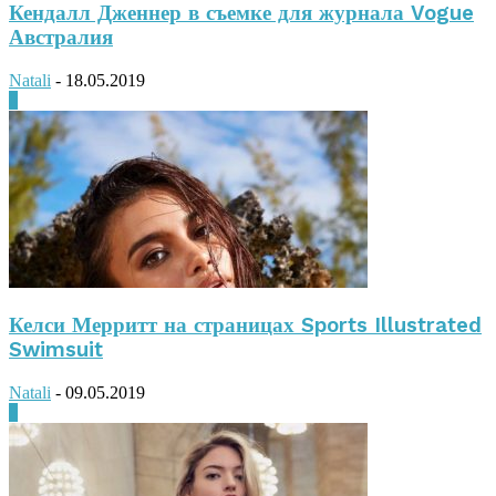
Кендалл Дженнер в съемке для журнала Vogue
Австралия
Natali
-
18.05.2019
0
Келси Мерритт на страницах Sports Illustrated
Swimsuit
Natali
-
09.05.2019
0