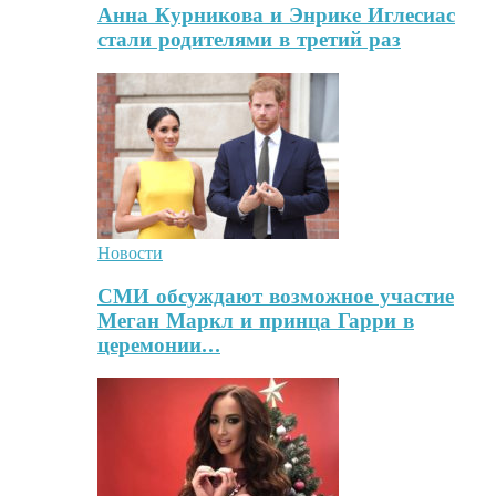
Анна Курникова и Энрике Иглесиас
стали родителями в третий раз
Новости
СМИ обсуждают возможное участие
Меган Маркл и принца Гарри в
церемонии…