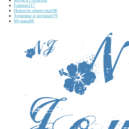
Мода и стиль
160
Fashion
117
Новости общества
106
Здоровье и питание
79
Музыка
66