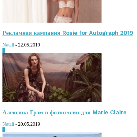
Рекламная кампания Rosie for Autograph 2019
Natali
-
22.05.2019
0
Алексина Грэм в фотосессии для Marie Claire
Natali
-
20.05.2019
0