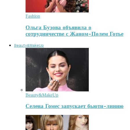
Fashion
Ольга Бузова объявила о
сотрудничестве с Жаном-Полем Готье
Beauty&MakeUp
Beauty&MakeUp
Селена Гомес запускает бьюти-линию