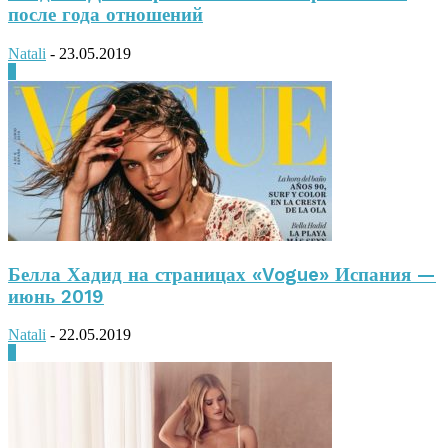
после года отношений
Natali
-
23.05.2019
0
Белла Хадид на страницах «Vogue» Испания —
июнь 2019
Natali
-
22.05.2019
0