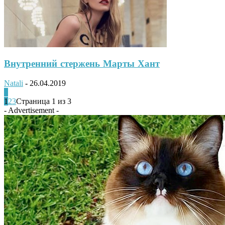
Внутренний стержень Марты Хант
Natali
-
26.04.2019
0
1
2
3
Страница 1 из 3
- Advertisement -