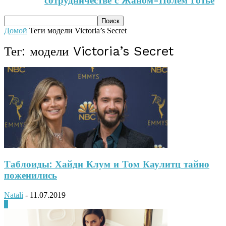
сотрудничестве с Жаном-Полем Готье
Домой
Теги
модели Victoria’s Secret
Тег: модели Victoria’s Secret
Таблоиды: Хайди Клум и Том Каулитц тайно
поженились
Natali
-
11.07.2019
0