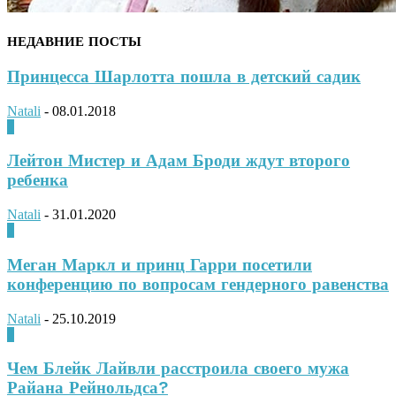
НЕДАВНИЕ ПОСТЫ
Принцесса Шарлотта пошла в детский садик
Natali
-
08.01.2018
0
Лейтон Мистер и Адам Броди ждут второго
ребенка
Natali
-
31.01.2020
0
Меган Маркл и принц Гарри посетили
конференцию по вопросам гендерного равенства
Natali
-
25.10.2019
0
Чем Блейк Лайвли расстроила своего мужа
Райана Рейнольдса?