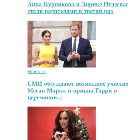
Анна Курникова и Энрике Иглесиас
стали родителями в третий раз
Новости
СМИ обсуждают возможное участие
Меган Маркл и принца Гарри в
церемонии…