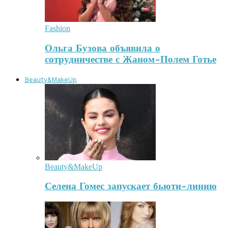
Fashion
Ольга Бузова объявила о
сотрудничестве с Жаном-Полем Готье
Beauty&MakeUp
Beauty&MakeUp
Селена Гомес запускает бьюти-линию