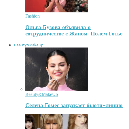
Fashion
Ольга Бузова объявила о
сотрудничестве с Жаном-Полем Готье
Beauty&MakeUp
Beauty&MakeUp
Селена Гомес запускает бьюти-линию