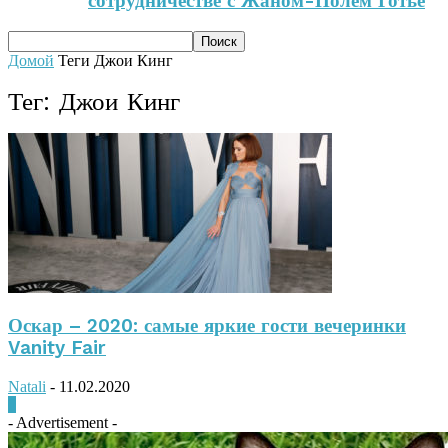
сотрудничестве с Жаном-Полем Готье
Домой
Теги
Джои Кинг
Тег: Джои Кинг
Оскар – 2020: самые яркие гости вечеринки
Vanity Fair
Natali
-
11.02.2020
0
- Advertisement -