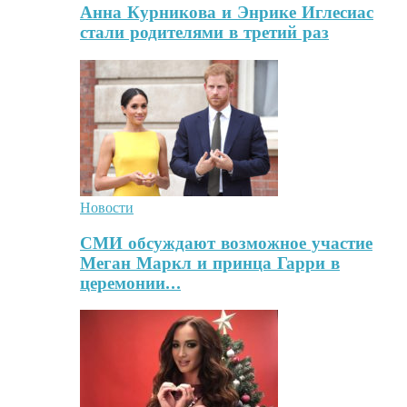
Анна Курникова и Энрике Иглесиас
стали родителями в третий раз
Новости
СМИ обсуждают возможное участие
Меган Маркл и принца Гарри в
церемонии…