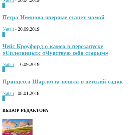
Natali
-
20.04.2019
0
Петра Немцова впервые станет мамой
Natali
-
20.09.2019
0
Чейс Кроуфорд о камео в перезапуске
«Сплетницы»: «Чувствую себя старым»
Natali
-
16.09.2019
0
Принцесса Шарлотта пошла в детский садик
Natali
-
08.01.2018
0
ВЫБОР РЕДАКТОРА