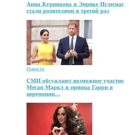
Анна Курникова и Энрике Иглесиас
стали родителями в третий раз
Новости
СМИ обсуждают возможное участие
Меган Маркл и принца Гарри в
церемонии…