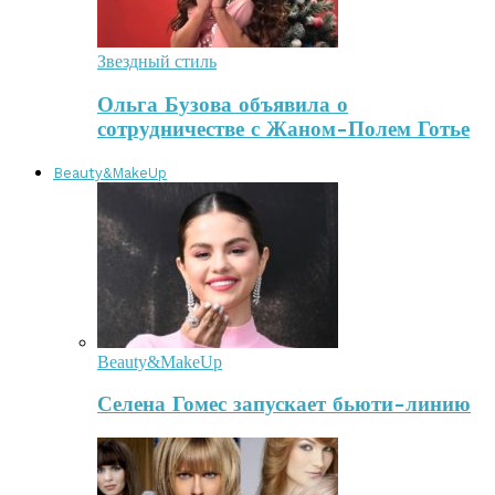
Звездный стиль
Ольга Бузова объявила о
сотрудничестве с Жаном-Полем Готье
Beauty&MakeUp
Beauty&MakeUp
Селена Гомес запускает бьюти-линию