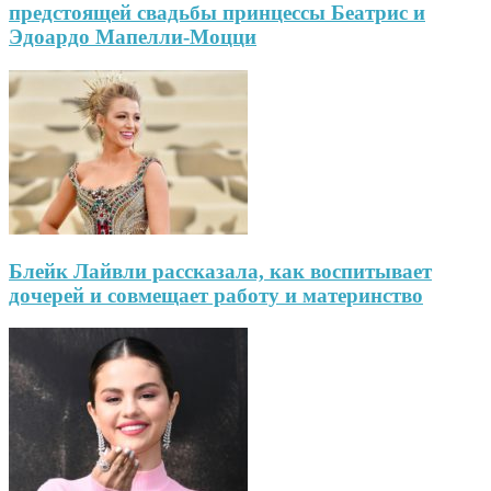
предстоящей свадьбы принцессы Беатрис и
Эдоардо Мапелли-Моцци
Блейк Лайвли рассказала, как воспитывает
дочерей и совмещает работу и материнство