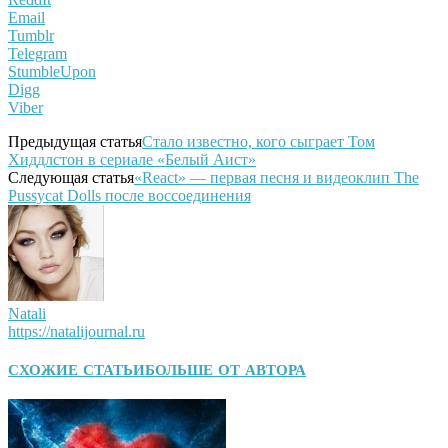
Email
Tumblr
Telegram
StumbleUpon
Digg
Viber
Предыдущая статья
Стало известно, кого сыграет Том
Хиддлстон в сериале «Белый Аист»
Следующая статья
«React» — первая песня и видеоклип The
Pussycat Dolls после воссоединения
Natali
https://natalijournal.ru
СХОЖИЕ СТАТЬИ
БОЛЬШЕ ОТ АВТОРА