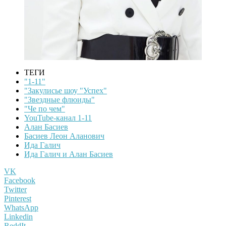
ТЕГИ
"1-11"
"Закулисье шоу "Успех"
"Звездные флюиды"
"Че по чем"
YouTube-канал 1-11
Алан Басиев
Басиев Леон Аланович
Ида Галич
Ида Галич и Алан Басиев
VK
Facebook
Twitter
Pinterest
WhatsApp
Linkedin
ReddIt