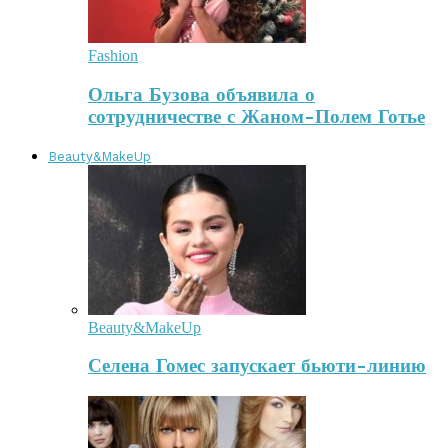
Fashion
Ольга Бузова объявила о
сотрудничестве с Жаном-Полем Готье
Beauty&MakeUp
Beauty&MakeUp
Селена Гомес запускает бьюти-линию