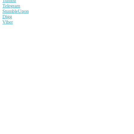
Tumblr
Telegram
StumbleUpon
Digg
Viber