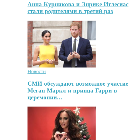
Анна Курникова и Энрике Иглесиас
стали родителями в третий раз
Новости
СМИ обсуждают возможное участие
Меган Маркл и принца Гарри в
церемонии…