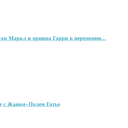
ган Маркл и принца Гарри в церемонии…
ве с Жаном-Полем Готье