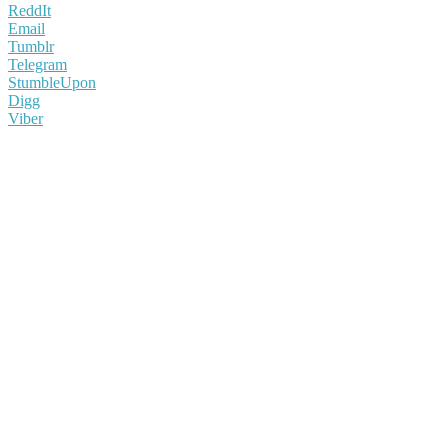
ReddIt
Email
Tumblr
Telegram
StumbleUpon
Digg
Viber