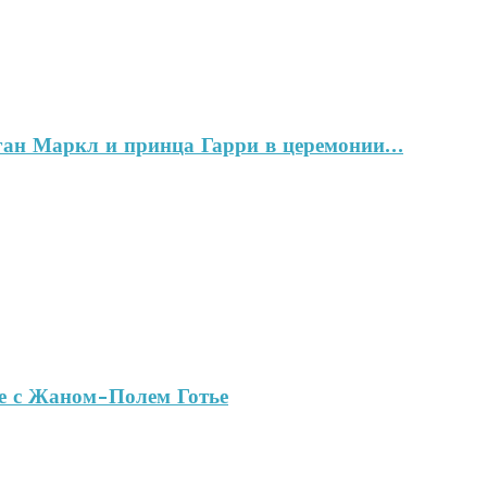
ган Маркл и принца Гарри в церемонии…
ве с Жаном-Полем Готье