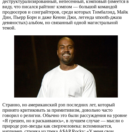
деструктурализированный, непесенный, кэмповый (имеется в
виду, что писался райтинг кэмпом — большой командой
продюсеров и сонграйтеров, среди которых Тимбалэнд, Майк
Дин, Пьерр Борн и даже Кенни Джи, легенда smooth-джаза
девяностых) альбом, но связанный одной магистральной
темой.
Странно, но американский рэп последних лет, который
принято критиковать за примитивизм, довольно часто
говорил о религии. Обычно это были рассуждения на уровне
«Я грешен, но я раскаиваюсь», в лучшем случае — мысли о
природе рэп-звезды как сверхчеловека: вспоминается,
например, строчка из трека A$AP Rocky: «У меня свои