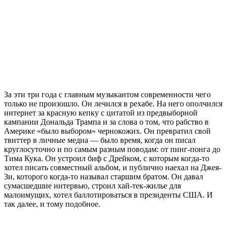
За эти три года с главным музыкантом современности чего
только не произошло. Он лечился в рехабе. На него ополчился
интернет за красную кепку с цитатой из предвыборной
кампании Дональда Трампа и за слова о том, что рабство в
Америке «было выбором» чернокожих. Он превратил свой
твиттер в личные медиа — было время, когда он писал
круглосуточно и по самым разным поводам: от пинг-понга до
Тима Кука. Он устроил биф с Дрейком, с которым когда‑то
хотел писать совместный альбом, и публично наехал на Джея-
Зи, которого когда‑то называл старшим братом. Он давал
сумасшедшие интервью, строил хай-тек-жилье для
малоимущих, хотел баллотироваться в президенты США. И
так далее, и тому подобное.