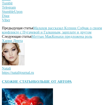
Tumblr
Telegram
StumbleUpon
Digg
Viber
Предыдущая статья
Малахов рассказал Ксении Собчак о своем
конфликте с Пугачевой и Галкиным, зарплате и другом
Следующая статья
Мэттью МакКонахи предложена роль
Харви Дента
Natali
https://natalijournal.ru
СХОЖИЕ СТАТЬИ
БОЛЬШЕ ОТ АВТОРА