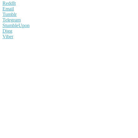
ReddIt
Email
Tumblr
Telegram
StumbleUpon
Digg
Viber