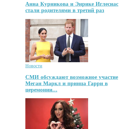
Анна Курникова и Энрике Иглесиас
стали родителями в третий раз
Новости
СМИ обсуждают возможное участие
Меган Маркл и принца Гарри в
церемонии…