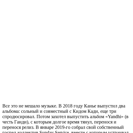
Все это не мешало музыке. В 2018 году Канье выпустил два
альбома: сольный и совместный с Кидом Кади, еще три
спродюсировал. Потом захотел выпустить альбом «Yandhi» (в
честь Ганди), с которым долгое время тянул, перенося и
перенося релиз. В январе 2019-го собрал свой собственный
госпел-коллектив Sunday Service, вместе с которым устраивал