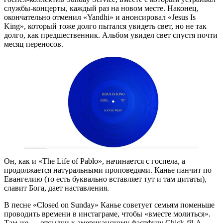
службы-концерты, каждый раз на новом месте. Наконец,
окончательно отменил «Yandhi» и анонсировал «Jesus Is
King», который тоже долго пытался увидеть свет, но не так
долго, как предшественник. Альбом увидел свет спустя почти
месяц переносов.
Он, как и «The Life of Pablo», начинается с госпела, а
продолжается натуральными проповедями. Канье панчит по
Евангелию (то есть буквально вставляет тут и там цитаты),
славит Бога, дает наставления.
В песне «Closed on Sunday» Канье советует семьям поменьше
проводить времени в инстаграме, чтобы «вместе молиться».
Там же — отсылки к американскому фастфуду Chick-fil-A,