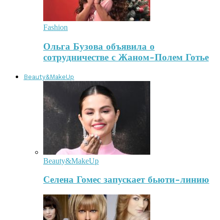
Fashion
Ольга Бузова объявила о
сотрудничестве с Жаном-Полем Готье
Beauty&MakeUp
Beauty&MakeUp
Селена Гомес запускает бьюти-линию