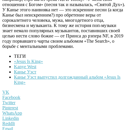
отношения с Богом» (песня так и называлась, «Святой Дух»).
У Канье этого наивняка нет — это искренние песни (а когда
Канье был неискренним?) про обретение веры от
сорокалетнего человека, мужа, многодетного отца,
бизнесмена и музыканта. К тому же история поп-музыки
знает немало популярных музыкантов, поставивших своей
целью нести слово божие — от Принса до рэпера NF, в 2019
году порвавшего чарты своим альбомом «The Search», о
борьбе с ментальными проблемами.
ТЕГИ
«Jesus Is King»
Kanye West
Канье Уэст
Канье Уэст выпустил долгожданный альбом «Jesus Is
King»
VK
Facebook
Twitter
Pinterest
WhatsApp
Linkedin
ReddIt
Email