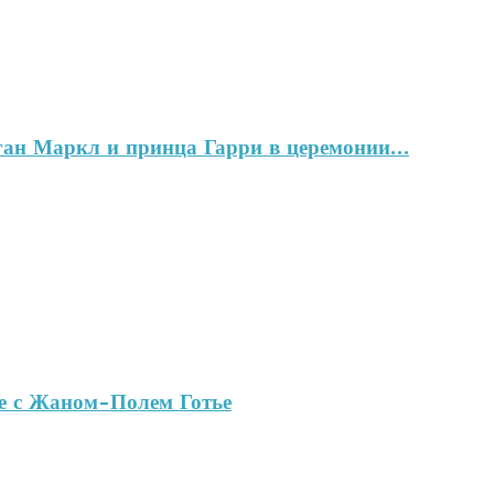
ган Маркл и принца Гарри в церемонии…
ве с Жаном-Полем Готье