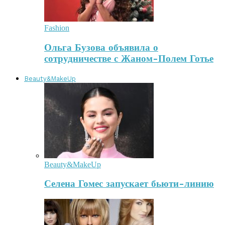
Fashion
Ольга Бузова объявила о
сотрудничестве с Жаном-Полем Готье
Beauty&MakeUp
Beauty&MakeUp
Селена Гомес запускает бьюти-линию