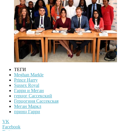
ТЕГИ
Meghan Markle
Prince Harry
Sussex Royal
Гарри и Меган
герцог Сассекский
Герцогиня Сассекская
Меган Маркл
принц Гарри
VK
Facebook