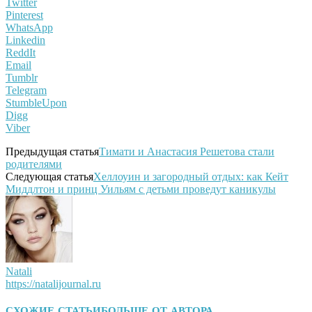
Twitter
Pinterest
WhatsApp
Linkedin
ReddIt
Email
Tumblr
Telegram
StumbleUpon
Digg
Viber
Предыдущая статья
Тимати и Анастасия Решетова стали
родителями
Следующая статья
Хеллоуин и загородный отдых: как Кейт
Миддлтон и принц Уильям с детьми проведут каникулы
Natali
https://natalijournal.ru
СХОЖИЕ СТАТЬИ
БОЛЬШЕ ОТ АВТОРА