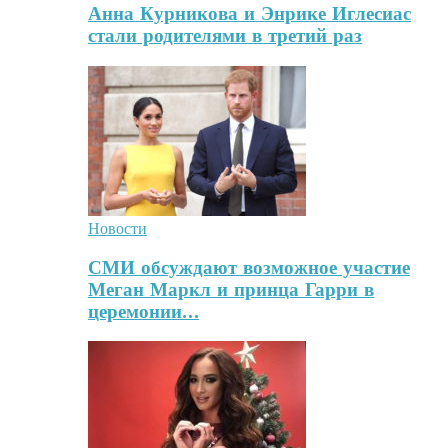
Анна Курникова и Энрике Иглесиас
стали родителями в третий раз
Новости
СМИ обсуждают возможное участие
Меган Маркл и принца Гарри в
церемонии…