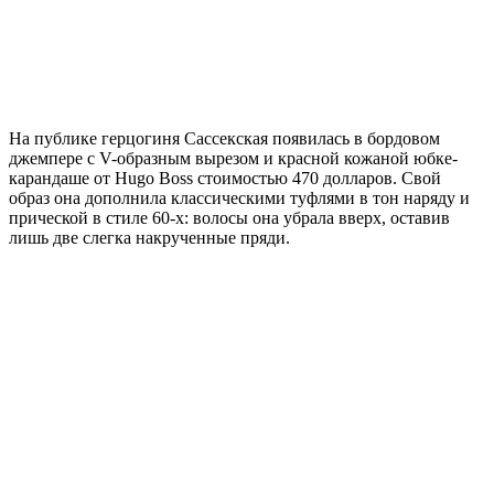
На публике герцогиня Сассекская появилась в бордовом
джемпере с V-образным вырезом и красной кожаной юбке-
карандаше от Hugo Boss стоимостью 470 долларов. Свой
образ она дополнила классическими туфлями в тон наряду и
прической в стиле 60-х: волосы она убрала вверх, оставив
лишь две слегка накрученные пряди.