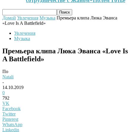
сотрудничестве с Жаном-Полем Готье
Домой
Увлечения
Музыка
Премьера клипа Люка Эванса
«Love Is A Battlefield»
Увлечения
Музыка
Премьера клипа Люка Эванса «Love Is
A Battlefield»
По
Natali
-
14.10.2019
0
792
VK
Facebook
Twitter
Pinterest
WhatsApp
Linkedin