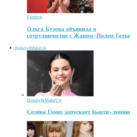
Fashion
Ольга Бузова объявила о
сотрудничестве с Жаном-Полем Готье
Beauty&MakeUp
Beauty&MakeUp
Селена Гомес запускает бьюти-линию