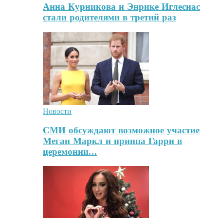
Анна Курникова и Энрике Иглесиас
стали родителями в третий раз
Новости
СМИ обсуждают возможное участие
Меган Маркл и принца Гарри в
церемонии…