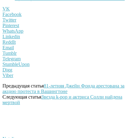
VK
Facebook
Twitter
Pinterest
WhatsApp
Linkedin
ReddIt
Email
Tumblr
Telegram
StumbleUpon
Digg
Viber
Предыдущая статья
81-летняя Джейн Фонда арестована за
акцию протеста в Вашингтоне
Следующая статья
Звезда k-pop и актриса Солли найдена
мертвой