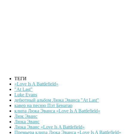
ТЕГИ
«Love Is A Battlefield»
"At Last"
Luke Evans
дебютный альбом Люка Эванса "At Last"
кавер на песню Пэт Бенатар
клипа Люка Эванса «Love Is A Battlefield»
Люк Эванс
Люка Эванс
Люка Эванс «Love Is A Battlefield»
Премьера клипа Люка Эванса «Love Is A Battlefield»