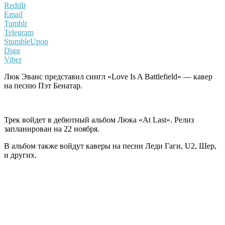
ReddIt
Email
Tumblr
Telegram
StumbleUpon
Digg
Viber
Люк Эванс представил сингл «Love Is A Battlefield» — кавер
на песню Пэт Бенатар.
Трек войдет в дебютный альбом Люка «At Last». Релиз
запланирован на 22 ноября.
В альбом также войдут каверы на песни Леди Гаги, U2, Шер,
и других.