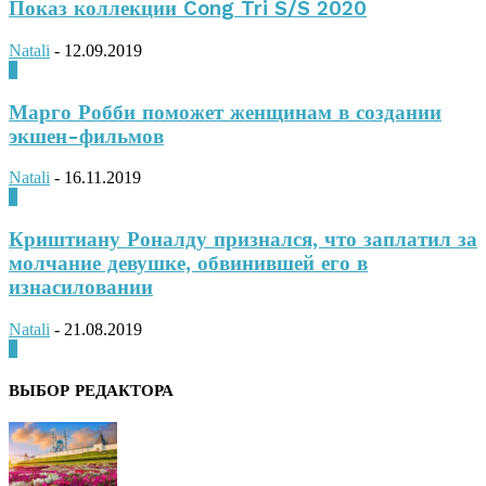
Показ коллекции Cong Tri S/S 2020
Natali
-
12.09.2019
0
Марго Робби поможет женщинам в создании
экшен-фильмов
Natali
-
16.11.2019
0
Криштиану Роналду признался, что заплатил за
молчание девушке, обвинившей его в
изнасиловании
Natali
-
21.08.2019
0
ВЫБОР РЕДАКТОРА