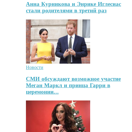
Анна Курникова и Энрике Иглесиас
стали родителями в третий раз
Новости
СМИ обсуждают возможное участие
Меган Маркл и принца Гарри в
церемонии…