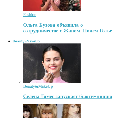
Fashion
Ольга Бузова объявила о
сотрудничестве с Жаном-Полем Готье
Beauty&MakeUp
Beauty&MakeUp
Селена Гомес запускает бьюти-линию