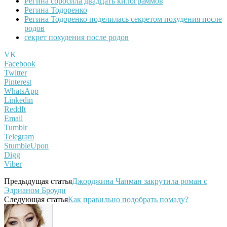
Регина сбросила двадцать килограммов
Регина Тодоренко
Регина Тодоренко поделилась секретом похудения после
родов
секрет похудения после родов
VK
Facebook
Twitter
Pinterest
WhatsApp
Linkedin
ReddIt
Email
Tumblr
Telegram
StumbleUpon
Digg
Viber
Предыдущая статья
Джорджина Чапман закрутила роман с
Эдрианом Броуди
Следующая статья
Как правильно подобрать помаду?