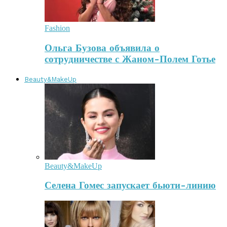
Fashion
Ольга Бузова объявила о
сотрудничестве с Жаном-Полем Готье
Beauty&MakeUp
Beauty&MakeUp
Селена Гомес запускает бьюти-линию