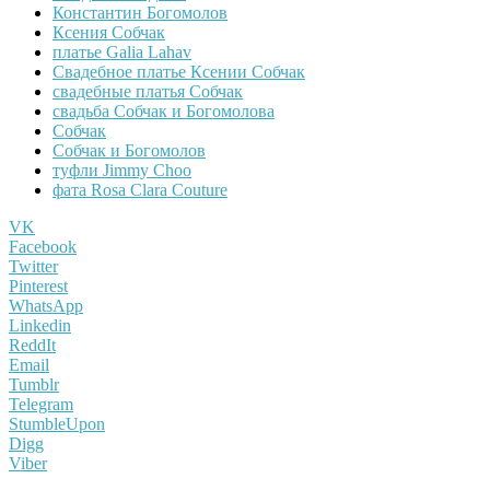
Константин Богомолов
Ксения Собчак
платье Galia Lahav
Свадебное платье Ксении Собчак
свадебные платья Собчак
свадьба Собчак и Богомолова
Собчак
Собчак и Богомолов
туфли Jimmy Choo
фата Rosa Clara Couture
VK
Facebook
Twitter
Pinterest
WhatsApp
Linkedin
ReddIt
Email
Tumblr
Telegram
StumbleUpon
Digg
Viber