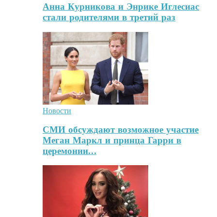
Анна Курникова и Энрике Иглесиас
стали родителями в третий раз
Новости
СМИ обсуждают возможное участие
Меган Маркл и принца Гарри в
церемонии…