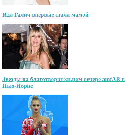
Ида Галич впервые стала мамой
Звезды на благотворительном вечере amfAR в
Нью-Йорке