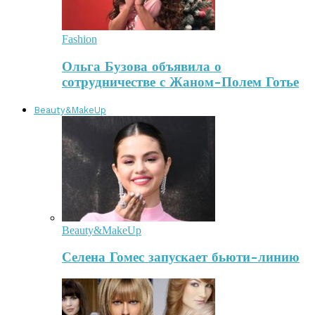
Fashion
Ольга Бузова объявила о
сотрудничестве с Жаном-Полем Готье
Beauty&MakeUp
Beauty&MakeUp
Селена Гомес запускает бьюти-линию