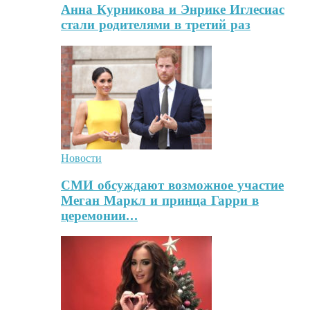
Анна Курникова и Энрике Иглесиас
стали родителями в третий раз
Новости
СМИ обсуждают возможное участие
Меган Маркл и принца Гарри в
церемонии…