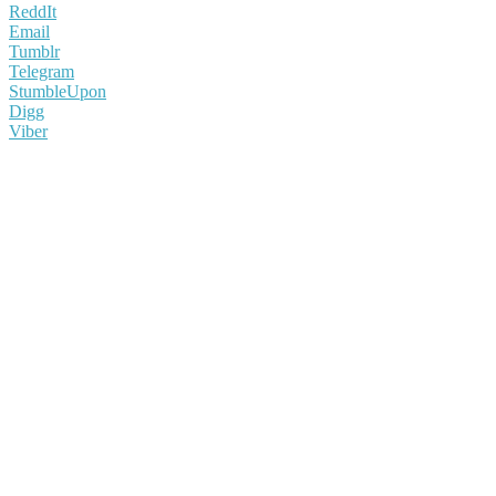
ReddIt
Email
Tumblr
Telegram
StumbleUpon
Digg
Viber