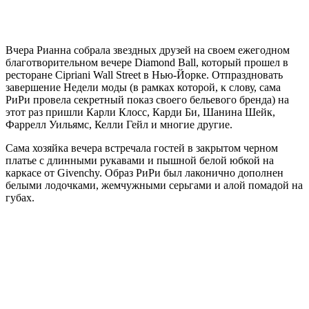
Вчера Рианна собрала звездных друзей на своем ежегодном
благотворительном вечере Diamond Ball, который прошел в
ресторане Cipriani Wall Street в Нью-Йорке. Отпраздновать
завершение Недели моды (в рамках которой, к слову, сама
РиРи провела секретный показ своего бельевого бренда) на
этот раз пришли Карли Клосс, Карди Би, Шанина Шейк,
Фаррелл Уильямс, Келли Гейл и многие другие.
Сама хозяйка вечера встречала гостей в закрытом черном
платье с длинными рукавами и пышной белой юбкой на
каркасе от Givenchy. Образ РиРи был лаконично дополнен
белыми лодочками, жемчужными серьгами и алой помадой на
губах.