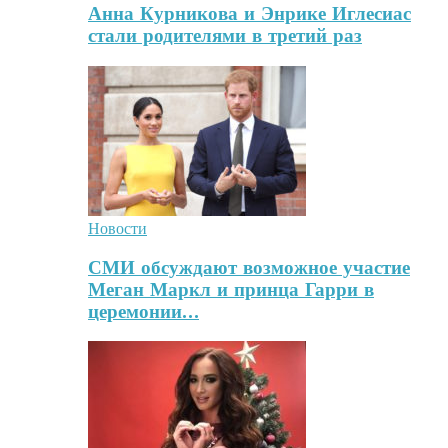
Анна Курникова и Энрике Иглесиас
стали родителями в третий раз
Новости
СМИ обсуждают возможное участие
Меган Маркл и принца Гарри в
церемонии…