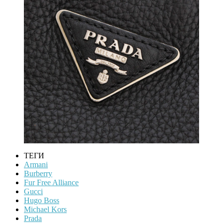
ТЕГИ
Armani
Burberry
Fur Free Alliance
Gucci
Hugo Boss
Michael Kors
Prada