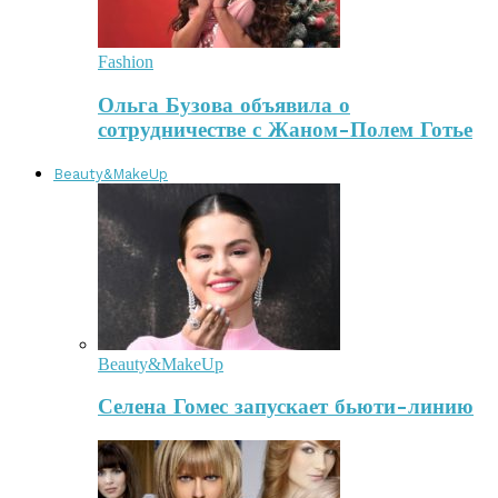
Fashion
Ольга Бузова объявила о
сотрудничестве с Жаном-Полем Готье
Beauty&MakeUp
Beauty&MakeUp
Селена Гомес запускает бьюти-линию