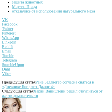
защита животных
Миучча Прада
отказались от использования натурального меха
VK
Facebook
Twitter
Pinterest
WhatsApp
Linkedin
ReddIt
Email
Tumblr
Telegram
StumbleUpon
Digg
Viber
Предыдущая статья
Рене Зеллвегер согласна сняться в
«Дневнике Бриджит Джонс 4»
Следующая статья
Харви Вайнштейн решил откупиться от
жертв домогательств