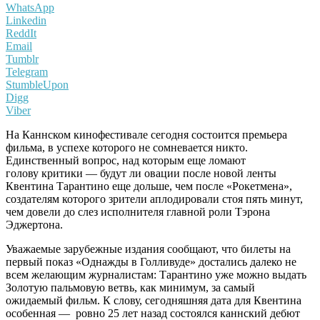
WhatsApp
Linkedin
ReddIt
Email
Tumblr
Telegram
StumbleUpon
Digg
Viber
На Каннском кинофестивале сегодня состоится премьера
фильма, в успехе которого не сомневается никто.
Единственный вопрос, над которым еще ломают
голову критики — будут ли овации после новой ленты
Квентина Тарантино еще дольше, чем после «Рокетмена»,
создателям которого зрители аплодировали стоя пять минут,
чем довели до слез исполнителя главной роли Тэрона
Эджертона.
Уважаемые зарубежные издания сообщают, что билеты на
первый показ «Однажды в Голливуде» достались далеко не
всем желающим журналистам: Тарантино уже можно выдать
Золотую пальмовую ветвь, как минимум, за самый
ожидаемый фильм. К слову, сегодняшняя дата для Квентина
особенная — ровно 25 лет назад состоялся каннский дебют