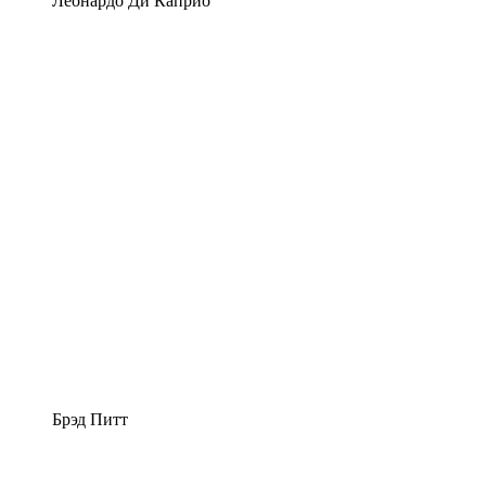
Леонардо Ди Каприо
Брэд Питт