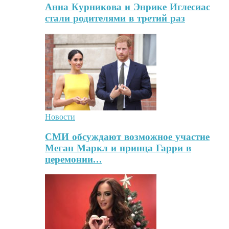
Анна Курникова и Энрике Иглесиас
стали родителями в третий раз
Новости
СМИ обсуждают возможное участие
Меган Маркл и принца Гарри в
церемонии…