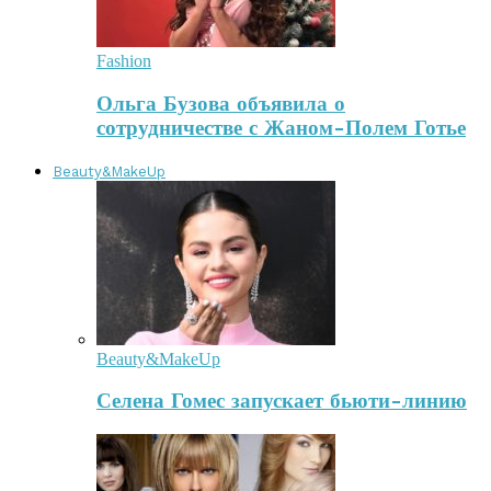
Fashion
Ольга Бузова объявила о
сотрудничестве с Жаном-Полем Готье
Beauty&MakeUp
Beauty&MakeUp
Селена Гомес запускает бьюти-линию