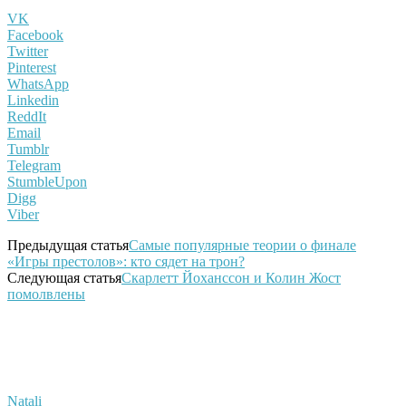
VK
Facebook
Twitter
Pinterest
WhatsApp
Linkedin
ReddIt
Email
Tumblr
Telegram
StumbleUpon
Digg
Viber
Предыдущая статья
Самые популярные теории о финале
«Игры престолов»: кто сядет на трон?
Следующая статья
Скарлетт Йоханссон и Колин Жост
помолвлены
Natali