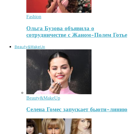
Fashion
Ольга Бузова объявила о
сотрудничестве с Жаном-Полем Готье
Beauty&MakeUp
Beauty&MakeUp
Селена Гомес запускает бьюти-линию