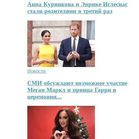
Анна Курникова и Энрике Иглесиас
стали родителями в третий раз
Новости
СМИ обсуждают возможное участие
Меган Маркл и принца Гарри в
церемонии…