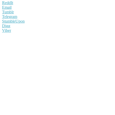
ReddIt
Email
Tumblr
Telegram
StumbleUpon
Digg
Viber