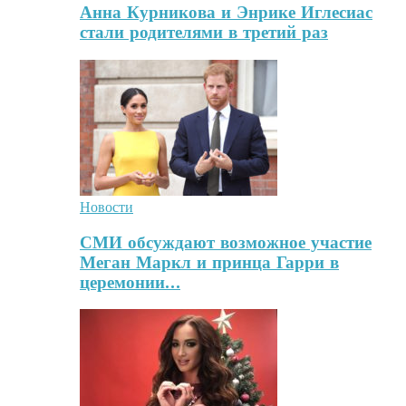
Анна Курникова и Энрике Иглесиас
стали родителями в третий раз
Новости
СМИ обсуждают возможное участие
Меган Маркл и принца Гарри в
церемонии…