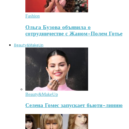
Fashion
Ольга Бузова объявила о
сотрудничестве с Жаном-Полем Готье
Beauty&MakeUp
Beauty&MakeUp
Селена Гомес запускает бьюти-линию