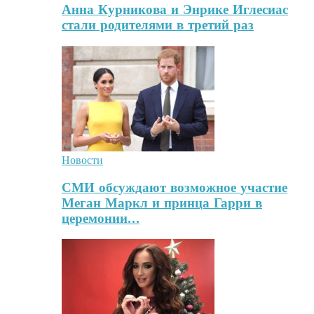
Анна Курникова и Энрике Иглесиас
стали родителями в третий раз
Новости
СМИ обсуждают возможное участие
Меган Маркл и принца Гарри в
церемонии…