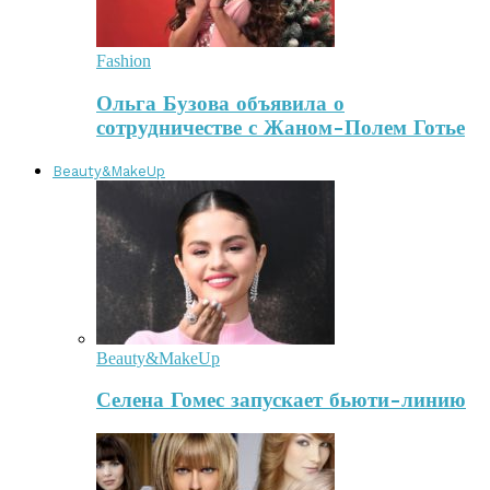
Fashion
Ольга Бузова объявила о
сотрудничестве с Жаном-Полем Готье
Beauty&MakeUp
Beauty&MakeUp
Селена Гомес запускает бьюти-линию