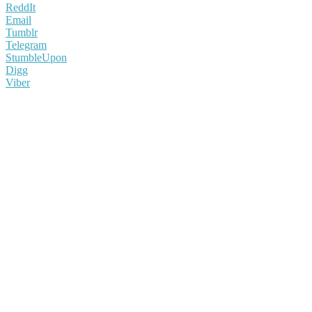
ReddIt
Email
Tumblr
Telegram
StumbleUpon
Digg
Viber