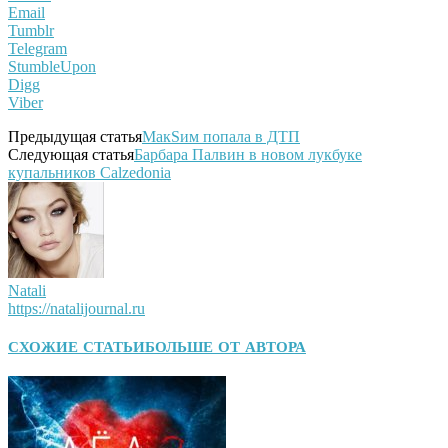
Email
Tumblr
Telegram
StumbleUpon
Digg
Viber
Предыдущая статья
МакSим попала в ДТП
Следующая статья
Барбара Палвин в новом лукбуке
купальников Calzedonia
Natali
https://natalijournal.ru
СХОЖИЕ СТАТЬИ
БОЛЬШЕ ОТ АВТОРА