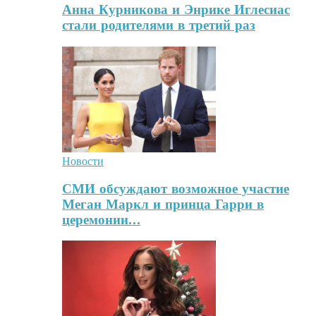
Анна Курникова и Энрике Иглесиас
стали родителями в третий раз
Новости
СМИ обсуждают возможное участие
Меган Маркл и принца Гарри в
церемонии…