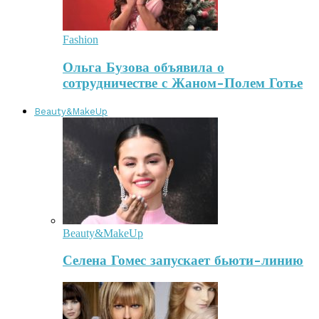
Fashion
Ольга Бузова объявила о
сотрудничестве с Жаном-Полем Готье
Beauty&MakeUp
Beauty&MakeUp
Селена Гомес запускает бьюти-линию