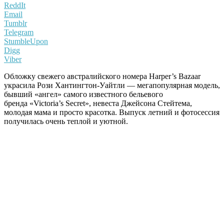
ReddIt
Email
Tumblr
Telegram
StumbleUpon
Digg
Viber
Обложку свежего австралийского номера Harper’s Bazaar
украсила Рози Хантингтон-Уайтли — мегапопулярная модель,
бывший «ангел» самого известного бельевого
бренда «Victoria’s Secret», невеста Джейсона Стейтема,
молодая мама и просто красотка. Выпуск летний и фотосессия
получилась очень теплой и уютной.