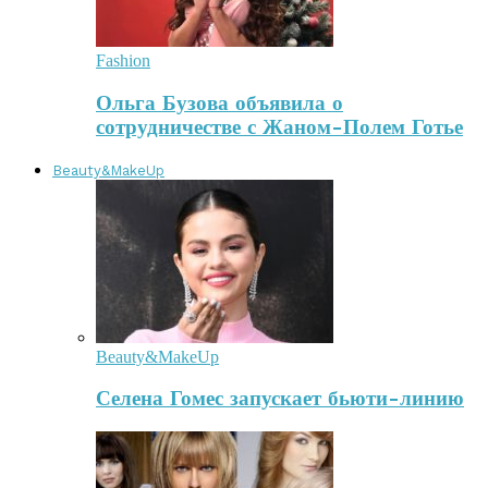
Fashion
Ольга Бузова объявила о
сотрудничестве с Жаном-Полем Готье
Beauty&MakeUp
Beauty&MakeUp
Селена Гомес запускает бьюти-линию