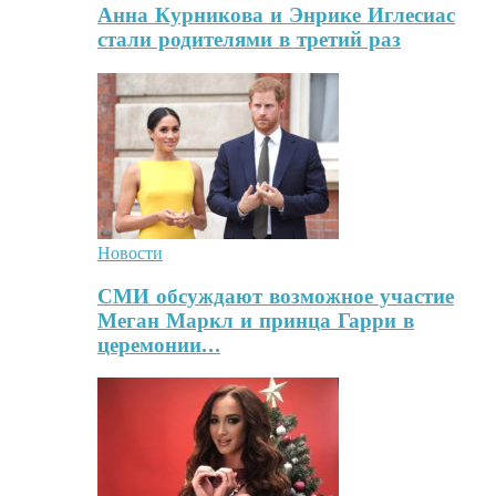
Анна Курникова и Энрике Иглесиас
стали родителями в третий раз
Новости
СМИ обсуждают возможное участие
Меган Маркл и принца Гарри в
церемонии…