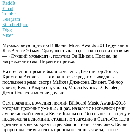
ReddIt
Email
Tumblr
Telegram
StumbleUpon
Digg
Viber
Музыкальную премию Billboard Music Awards-2018 вручали в
Лас-Вегасе 20 мая. Сразу шесть наград — одна из них главная
— «Лучший музыкант», получил Эд Ширан. Правда, на
награждение сам Ширан не приехал.
На вручении премии были замечены Дженнифер Лопес,
Кристина Агилера — это один из ее редких выходов за
последнее время, сестра Майкла Джексона Джанет, Тейлор
Свифт, Келли Кларксон, Сиара, Милла Кунис, DJ Khaled,
Деми Ловато и многие другие.
Сам праздник вручения премий Billboard Music Awards-2018,
который проходит уже в 25-й раз, начался с необычной речи
американской певицы Келли Кларксон. Она вышла на сцену и
предложила вспомнить страшную трагедию в Санта-Фе, где в
средней школе во время стрельбы погибли 10 человек. Келли
проронила слезу и очень проникновенно заявила, что ее