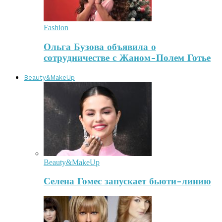
Fashion
Ольга Бузова объявила о
сотрудничестве с Жаном-Полем Готье
Beauty&MakeUp
Beauty&MakeUp
Селена Гомес запускает бьюти-линию