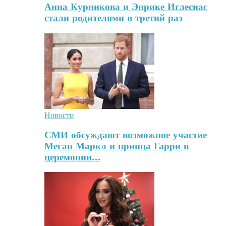
Анна Курникова и Энрике Иглесиас
стали родителями в третий раз
Новости
СМИ обсуждают возможное участие
Меган Маркл и принца Гарри в
церемонии…