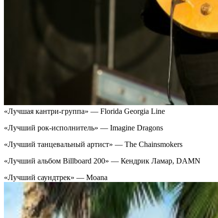
«Лучшая кантри-группа» — Florida Georgia Line
«Лучший рок-исполнитель» — Imagine Dragons
«Лучший танцевальный артист» — The Chainsmokers
«Лучший альбом Billboard 200» — Кендрик Ламар, DAMN
«Лучший саундтрек» — Moana