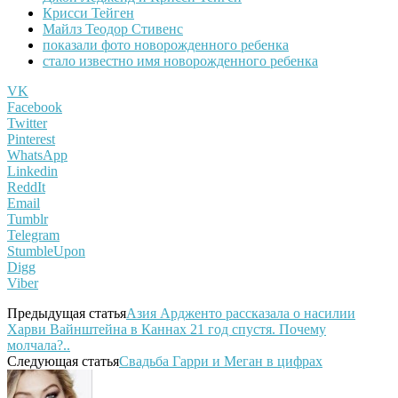
Крисси Тейген
Майлз Теодор Стивенс
показали фото новорожденного ребенка
стало известно имя новорожденного ребенка
VK
Facebook
Twitter
Pinterest
WhatsApp
Linkedin
ReddIt
Email
Tumblr
Telegram
StumbleUpon
Digg
Viber
Предыдущая статья
Азия Ардженто рассказала о насилии
Харви Вайнштейна в Каннах 21 год спустя. Почему
молчала?..
Следующая статья
Свадьба Гарри и Меган в цифрах