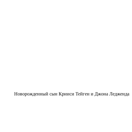
Новорожденный сын Крииси Тейген и Джона Ледженда