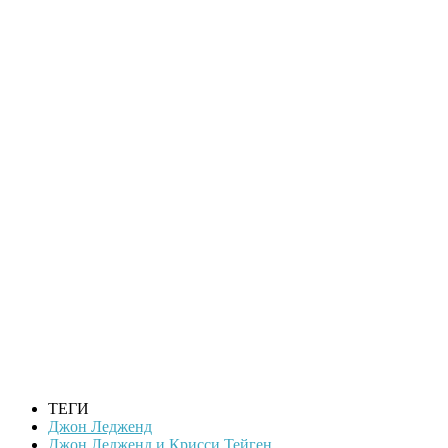
ТЕГИ
Джон Ледженд
Джон Ледженд и Крисси Тейген