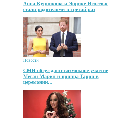
Анна Курникова и Энрике Иглесиас
стали родителями в третий раз
Новости
СМИ обсуждают возможное участие
Меган Маркл и принца Гарри в
церемонии…