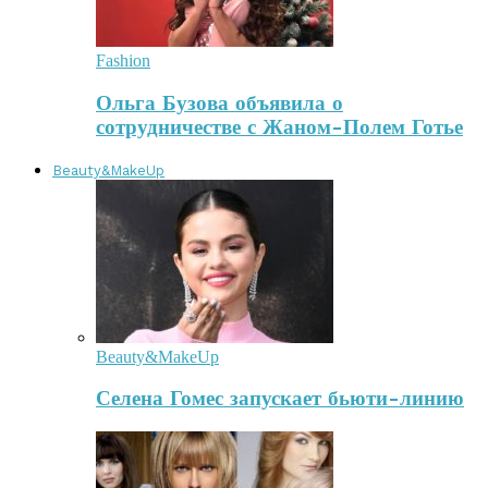
Fashion
Ольга Бузова объявила о
сотрудничестве с Жаном-Полем Готье
Beauty&MakeUp
Beauty&MakeUp
Селена Гомес запускает бьюти-линию