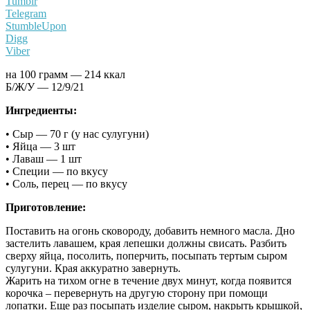
Tumblr
Telegram
StumbleUpon
Digg
Viber
на 100 грамм — 214 ккал
Б/Ж/У — 12/9/21
Ингредиенты:
• Сыр — 70 г (у нас сулугуни)
• Яйца — 3 шт
• Лаваш — 1 шт
• Специи — по вкусу
• Соль, перец — по вкусу
Приготовление:
Поставить на огонь сковороду, добавить немного масла. Дно
застелить лавашем, края лепешки должны свисать. Разбить
сверху яйца, посолить, поперчить, посыпать тертым сыром
сулугуни. Края аккуратно завернуть.
Жарить на тихом огне в течение двух минут, когда появится
корочка – перевернуть на другую сторону при помощи
лопатки. Еще раз посыпать изделие сыром, накрыть крышкой,