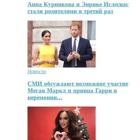
Анна Курникова и Энрике Иглесиас
стали родителями в третий раз
Новости
СМИ обсуждают возможное участие
Меган Маркл и принца Гарри в
церемонии…