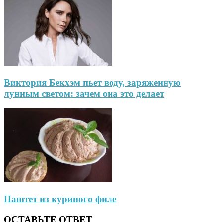
Виктория Бекхэм пьет воду, заряженную
лунным светом: зачем она это делает
Паштет из куриного филе
ОСТАВЬТЕ ОТВЕТ