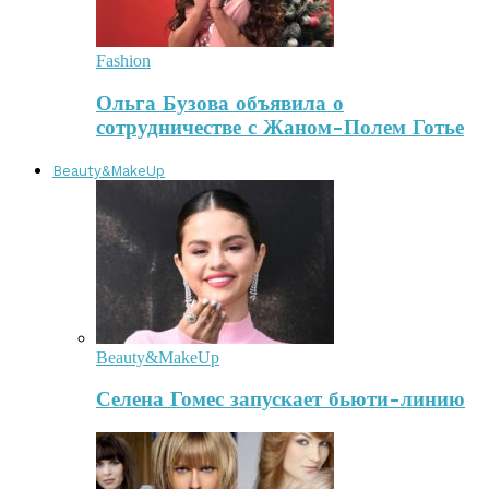
Fashion
Ольга Бузова объявила о
сотрудничестве с Жаном-Полем Готье
Beauty&MakeUp
Beauty&MakeUp
Селена Гомес запускает бьюти-линию