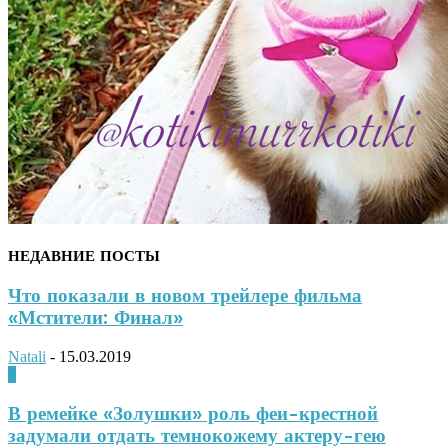
НЕДАВНИЕ ПОСТЫ
Что показали в новом трейлере фильма
«Мстители: Финал»
Natali
-
15.03.2019
0
В ремейке «Золушки» роль феи-крестной
задумали отдать темнокожему актеру-гею