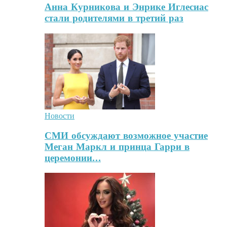
Анна Курникова и Энрике Иглесиас
стали родителями в третий раз
Новости
СМИ обсуждают возможное участие
Меган Маркл и принца Гарри в
церемонии…