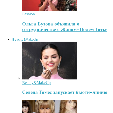
Fashion
Ольга Бузова объявила о
сотрудничестве с Жаном-Полем Готье
Beauty&MakeUp
Beauty&MakeUp
Селена Гомес запускает бьюти-линию