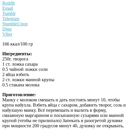
ReddIt
Email
Tumblr
Telegram
StumbleUpon
Digg
Viber
166 ккал/100 гр
Ингредиенты:
250г. творога
1 ст. ложка сахара
0.5 чайной ложки соли
2 яйца взбить
2 ст. ложки манной крупы
0.5 стакана молока
Приготовление:
Манку с молоком смешать и дать постоять минут 10, чтобы
крупа набухла. Взбить яйца с сахаром, добавить творог, соль и
набухшую манку. Всё перемешать и вылить в форму,
смазанную маргарином и посыпанную сухарями или манной
крупой (чтобы не прилипало) Запекать в разогретой духовке
при мощности 200 градусов минут 40, духовку не открывать,