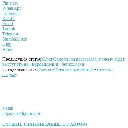
Pinterest
WhatsApp
Linkedin
ReddIt
Email
Tumblr
Telegram
StumbleUpon
Digg
Viber
Предыдущая статья
Юлия Самойлова рассказала, почему будет
выступать на «Евровидении» без коляски
Следующая статья
Звезда «Дневников вампира» отменил
свадьбу
Natali
https://natalijournal.ru
СХОЖИЕ СТАТЬИ
БОЛЬШЕ ОТ АВТОРА