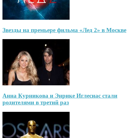
Звезды на премьере фильма «Лед 2» в Москве
Анна Курникова и Энрике Иглесиас стали
родителями в третий раз