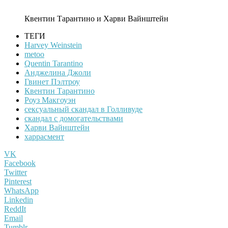
Квентин Тарантино и Харви Вайнштейн
ТЕГИ
Harvey Weinstein
metoo
Quentin Tarantino
Анджелина Джоли
Гвинет Пэлтроу
Квентин Тарантино
Роуз Макгоуэн
сексуальный скандал в Голливуде
скандал с домогательствами
Харви Вайнштейн
харрасмент
VK
Facebook
Twitter
Pinterest
WhatsApp
Linkedin
ReddIt
Email
Tumblr