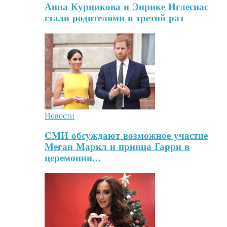
Анна Курникова и Энрике Иглесиас
стали родителями в третий раз
Новости
СМИ обсуждают возможное участие
Меган Маркл и принца Гарри в
церемонии…