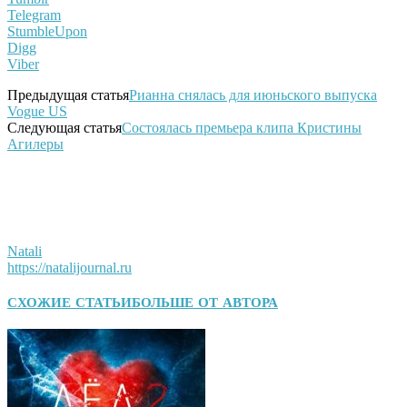
Telegram
StumbleUpon
Digg
Viber
Предыдущая статья
Рианна снялась для июньского выпуска
Vogue US
Следующая статья
Состоялась премьера клипа Кристины
Агилеры
Natali
https://natalijournal.ru
СХОЖИЕ СТАТЬИ
БОЛЬШЕ ОТ АВТОРА