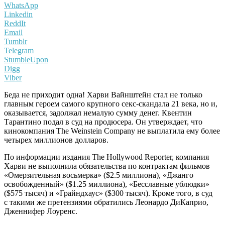
WhatsApp
Linkedin
ReddIt
Email
Tumblr
Telegram
StumbleUpon
Digg
Viber
Беда не приходит одна! Харви Вайнштейн стал не только
главным героем самого крупного секс-скандала 21 века, но и,
оказывается, задолжал немалую сумму денег. Квентин
Тарантино подал в суд на продюсера. Он утверждает, что
кинокомпания The Weinstein Company не выплатила ему более
четырех миллионов долларов.
По информации издания The Hollywood Reporter, компания
Харви не выполнила обязательства по контрактам фильмов
«Омерзительная восьмерка» ($2.5 миллиона), «Джанго
освобожденный» ($1.25 миллиона), «Бесславные ублюдки»
($575 тысяч) и «Грайндхаус» ($300 тысяч). Кроме того, в суд
с такими же претензиями обратились Леонардо ДиКаприо,
Дженнифер Лоуренс.