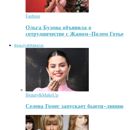
Fashion
Ольга Бузова объявила о
сотрудничестве с Жаном-Полем Готье
Beauty&MakeUp
Beauty&MakeUp
Селена Гомес запускает бьюти-линию