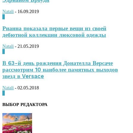
Эдрианом Броуди
Natali
-
16.09.2019
0
Рианна показала первые вещи из своей
дебютной коллекции люксовой одежды
Natali
-
21.05.2019
0
В 63-й день рождения Донателла Версаче
рассмотрим 10 наиболее памятных выходов
звезд в Versace
Natali
-
02.05.2018
0
ВЫБОР РЕДАКТОРА