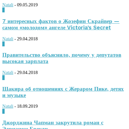
Natali
-
09.05.2019
0
7 интересных фактов о Жозефин Скрайвер —
самом «молодом» ангеле Victoria’s Secret
Natali
-
29.04.2018
0
Правительство объяснило, почему у депутатов
высокая зарплата
Natali
-
29.04.2018
0
Шакира об отношениях с Жераром Пике, детях
и музыке
Natali
-
18.09.2019
0
Джорджина Чапман закрутила роман с