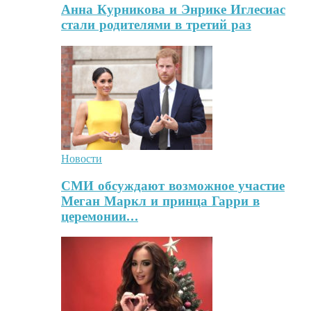
Анна Курникова и Энрике Иглесиас
стали родителями в третий раз
Новости
СМИ обсуждают возможное участие
Меган Маркл и принца Гарри в
церемонии…