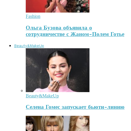
Fashion
Ольга Бузова объявила о
сотрудничестве с Жаном-Полем Готье
Beauty&MakeUp
Beauty&MakeUp
Селена Гомес запускает бьюти-линию