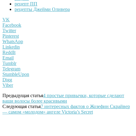
рецепт ПП
рецепты Джейми Оливера
VK
Facebook
Twitter
Pinterest
WhatsApp
Linkedin
ReddIt
Email
Tumblr
Telegram
StumbleUpon
Digg
Viber
Предыдущая статья
4 простые привычки, которые сделают
ваши волосы более красивыми
Следующая статья
7 интересных фактов о Жозефин Скрайвер
— самом «молодом» ангеле Victoria’s Secret