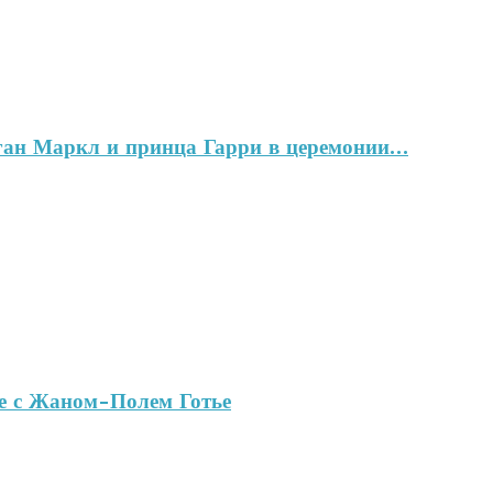
ган Маркл и принца Гарри в церемонии…
ве с Жаном-Полем Готье