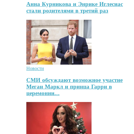
Анна Курникова и Энрике Иглесиас
стали родителями в третий раз
Новости
СМИ обсуждают возможное участие
Меган Маркл и принца Гарри в
церемонии…