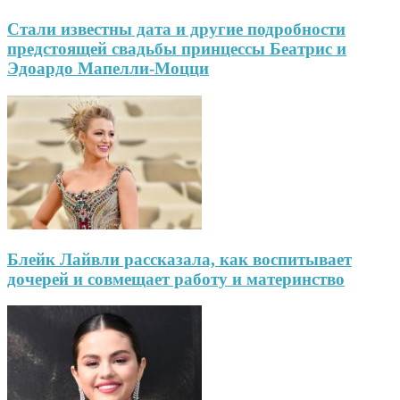
Стали известны дата и другие подробности
предстоящей свадьбы принцессы Беатрис и
Эдоардо Мапелли-Моцци
Блейк Лайвли рассказала, как воспитывает
дочерей и совмещает работу и материнство