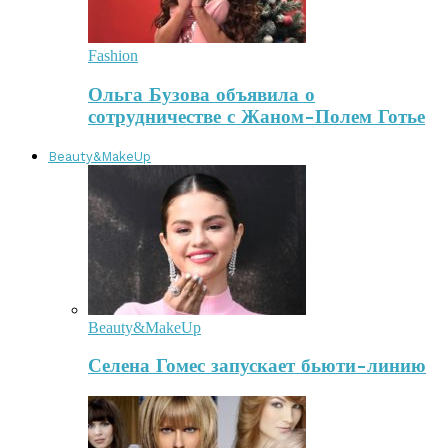
Fashion
Ольга Бузова объявила о
сотрудничестве с Жаном-Полем Готье
Beauty&MakeUp
Beauty&MakeUp
Селена Гомес запускает бьюти-линию