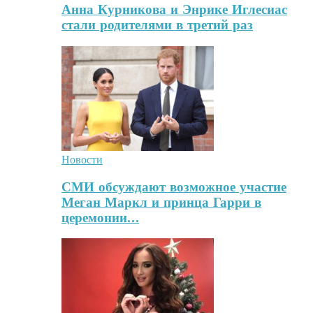
Анна Курникова и Энрике Иглесиас
стали родителями в третий раз
Новости
СМИ обсуждают возможное участие
Меган Маркл и принца Гарри в
церемонии…