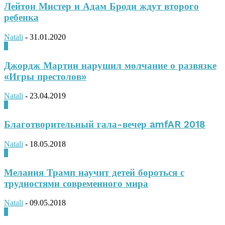
Лейтон Мистер и Адам Броди ждут второго
ребенка
Natali
-
31.01.2020
0
Джордж Мартин нарушил молчание о развязке
«Игры престолов»
Natali
-
23.04.2019
0
Благотворительный гала-вечер amfAR 2018
Natali
-
18.05.2018
0
Мелания Трамп научит детей бороться с
трудностями современного мира
Natali
-
09.05.2018
0