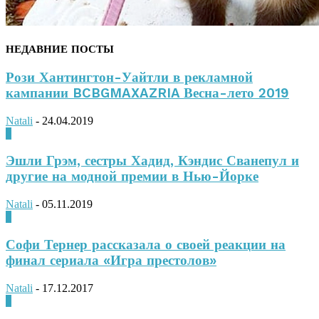
НЕДАВНИЕ ПОСТЫ
Рози Хантингтон-Уайтли в рекламной
кампании BCBGMAXAZRIA Весна-лето 2019
Natali
-
24.04.2019
0
Эшли Грэм, сестры Хадид, Кэндис Сванепул и
другие на модной премии в Нью-Йорке
Natali
-
05.11.2019
0
Софи Тернер рассказала о своей реакции на
финал сериала «Игра престолов»
Natali
-
17.12.2017
0