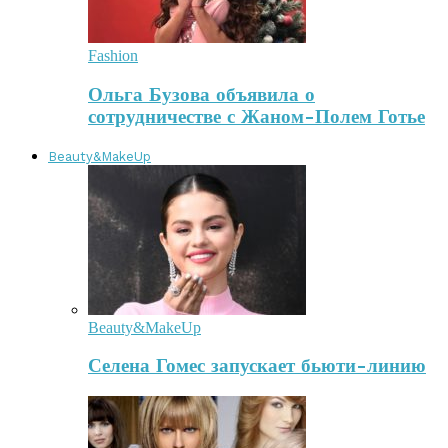
Fashion
Ольга Бузова объявила о
сотрудничестве с Жаном-Полем Готье
Beauty&MakeUp
Beauty&MakeUp
Селена Гомес запускает бьюти-линию