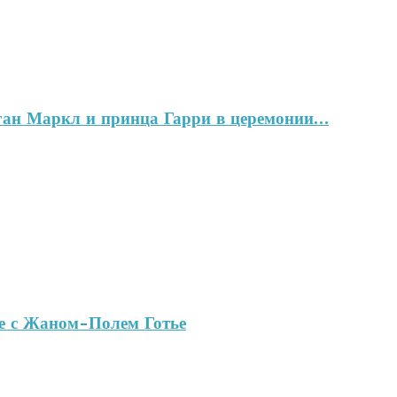
ган Маркл и принца Гарри в церемонии…
ве с Жаном-Полем Готье