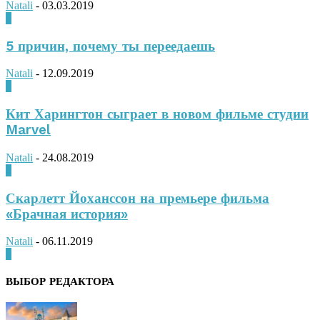
Natali
-
03.03.2019
0
5 причин, почему ты переедаешь
Natali
-
12.09.2019
0
Кит Харингтон сыграет в новом фильме студии
Marvel
Natali
-
24.08.2019
0
Скарлетт Йоханссон на премьере фильма
«Брачная история»
Natali
-
06.11.2019
0
ВЫБОР РЕДАКТОРА