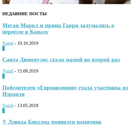
НЕДАВНИЕ ПОСТЫ
Меган Маркл и принц Гарри задумались о
переезде в Канаду
Natali
-
10.10.2019
0
Санта Димопулос стала мамой во второй раз
Natali
-
15.09.2019
0
Победителем «Евровидения» стала участница из
Израиля
Natali
-
13.05.2018
0
У Дэвида Бекхэма появился памятник