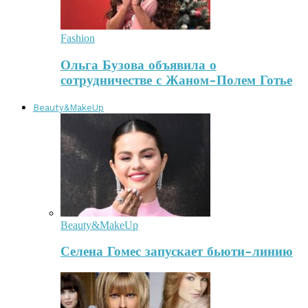
Fashion
Ольга Бузова объявила о
сотрудничестве с Жаном-Полем Готье
Beauty&MakeUp
Beauty&MakeUp
Селена Гомес запускает бьюти-линию