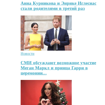
Анна Курникова и Энрике Иглесиас
стали родителями в третий раз
Новости
СМИ обсуждают возможное участие
Меган Маркл и принца Гарри в
церемонии…