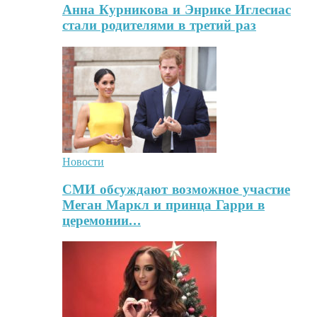
Анна Курникова и Энрике Иглесиас
стали родителями в третий раз
Новости
СМИ обсуждают возможное участие
Меган Маркл и принца Гарри в
церемонии…