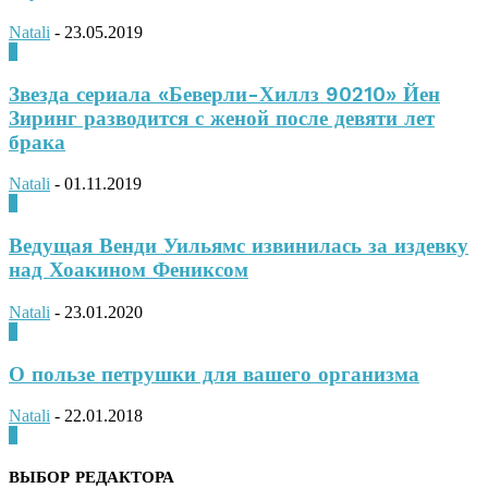
Natali
-
23.05.2019
0
Звезда сериала «Беверли-Хиллз 90210» Йен
Зиринг разводится с женой после девяти лет
брака
Natali
-
01.11.2019
0
Ведущая Венди Уильямс извинилась за издевку
над Хоакином Фениксом
Natali
-
23.01.2020
0
О пользе петрушки для вашего организма
Natali
-
22.01.2018
0
ВЫБОР РЕДАКТОРА