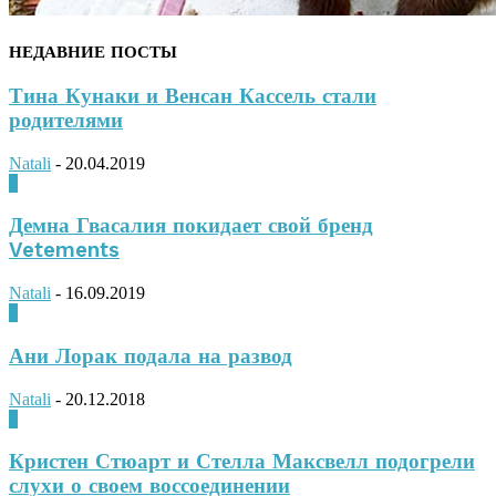
НЕДАВНИЕ ПОСТЫ
Тина Кунаки и Венсан Кассель стали
родителями
Natali
-
20.04.2019
0
Демна Гвасалия покидает свой бренд
Vetements
Natali
-
16.09.2019
0
Ани Лорак подала на развод
Natali
-
20.12.2018
0
Кристен Стюарт и Стелла Максвелл подогрели
слухи о своем воссоединении