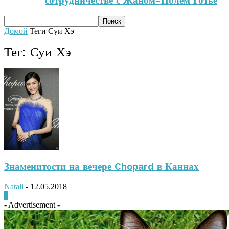
сотрудничестве с Жаном-Полем Готье
Домой
Теги
Суи Хэ
Тег: Суи Хэ
Знаменитости на вечере Chopard в Каннах
Natali
-
12.05.2018
0
- Advertisement -