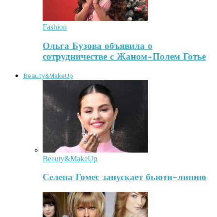
Fashion
Ольга Бузова объявила о
сотрудничестве с Жаном-Полем Готье
Beauty&MakeUp
Beauty&MakeUp
Селена Гомес запускает бьюти-линию