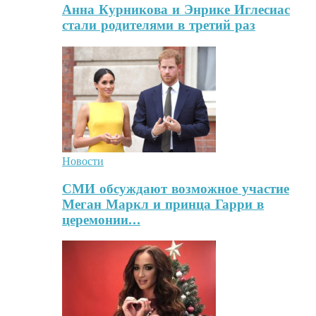
Анна Курникова и Энрике Иглесиас
стали родителями в третий раз
Новости
СМИ обсуждают возможное участие
Меган Маркл и принца Гарри в
церемонии…