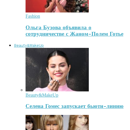
Fashion
Ольга Бузова объявила о
сотрудничестве с Жаном-Полем Готье
Beauty&MakeUp
Beauty&MakeUp
Селена Гомес запускает бьюти-линию