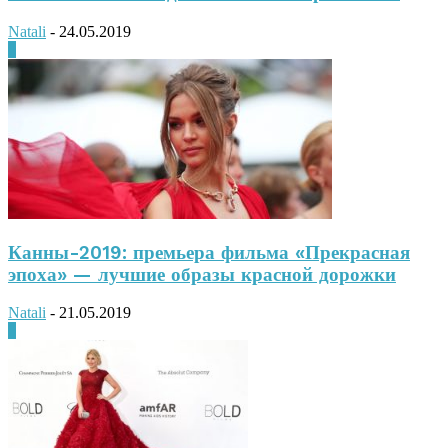
Natali
-
24.05.2019
0
Канны-2019: премьера фильма «Прекрасная
эпоха» — лучшие образы красной дорожки
Natali
-
21.05.2019
0