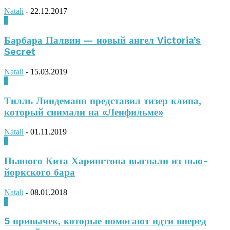
Natali
-
22.12.2017
0
Барбара Палвин — новый ангел Victoria’s
Secret
Natali
-
15.03.2019
0
Тилль Линдеманн представил тизер клипа,
который снимали на «Ленфильме»
Natali
-
01.11.2019
0
Пьяного Кита Харингтона выгнали из нью-
йоркского бара
Natali
-
08.01.2018
0
5 привычек, которые помогают идти вперед