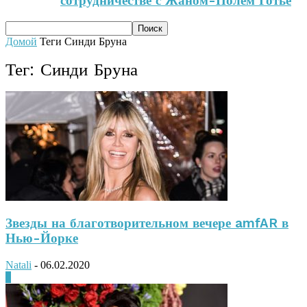
сотрудничестве с Жаном-Полем Готье
Домой
Теги
Синди Бруна
Тег: Синди Бруна
Звезды на благотворительном вечере amfAR в
Нью-Йорке
Natali
-
06.02.2020
0