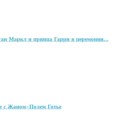
ган Маркл и принца Гарри в церемонии…
ве с Жаном-Полем Готье