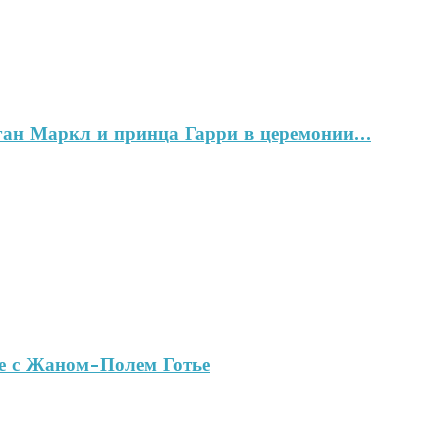
ган Маркл и принца Гарри в церемонии…
ве с Жаном-Полем Готье