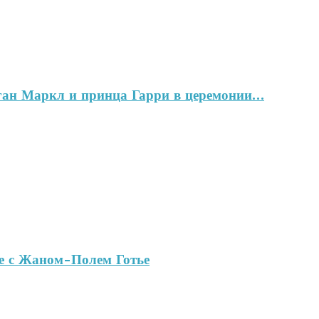
ган Маркл и принца Гарри в церемонии…
ве с Жаном-Полем Готье