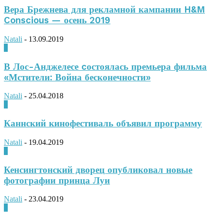
Вера Брежнева для рекламной кампании H&M
Conscious — осень 2019
Natali
-
13.09.2019
0
В Лос-Анджелесе cостоялась премьера фильма
«Мстители: Война бесконечности»
Natali
-
25.04.2018
0
Каннский кинофестиваль объявил программу
Natali
-
19.04.2019
0
Кенсингтонский дворец опубликовал новые
фотографии принца Луи
Natali
-
23.04.2019
0