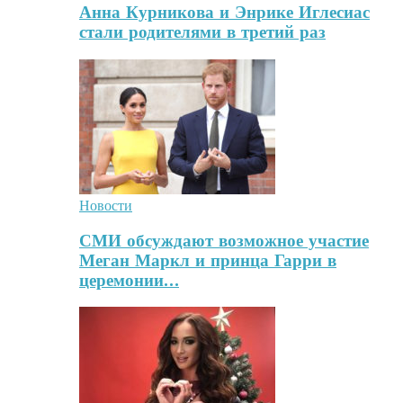
Анна Курникова и Энрике Иглесиас
стали родителями в третий раз
Новости
СМИ обсуждают возможное участие
Меган Маркл и принца Гарри в
церемонии…