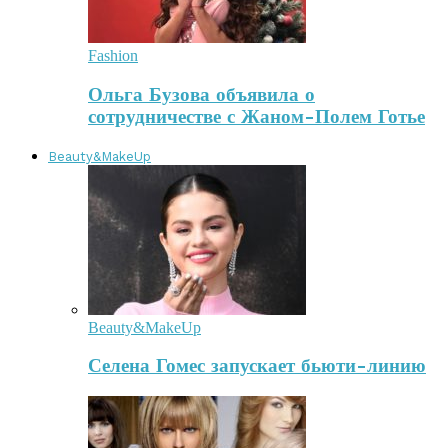
Fashion
Ольга Бузова объявила о
сотрудничестве с Жаном-Полем Готье
Beauty&MakeUp
Beauty&MakeUp
Селена Гомес запускает бьюти-линию