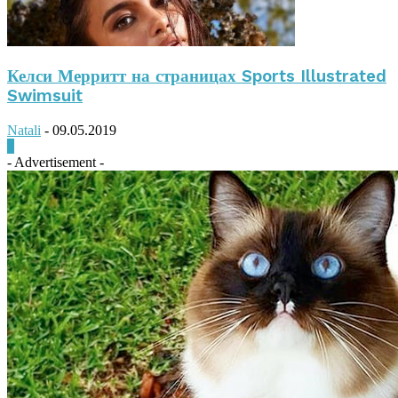
Келси Мерритт на страницах Sports Illustrated
Swimsuit
Natali
-
09.05.2019
0
- Advertisement -