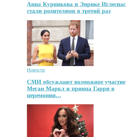
Анна Курникова и Энрике Иглесиас
стали родителями в третий раз
Новости
СМИ обсуждают возможное участие
Меган Маркл и принца Гарри в
церемонии…