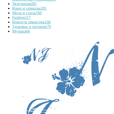
Увлечения
285
Кино и сериалы
205
Мода и стиль
160
Fashion
117
Новости общества
106
Здоровье и питание
79
Музыка
66