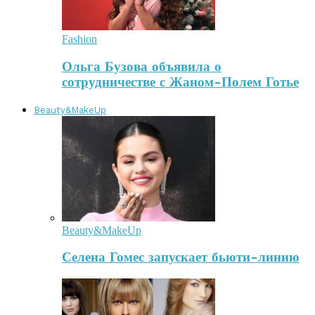
Fashion
Ольга Бузова объявила о
сотрудничестве с Жаном-Полем Готье
Beauty&MakeUp
Beauty&MakeUp
Селена Гомес запускает бьюти-линию