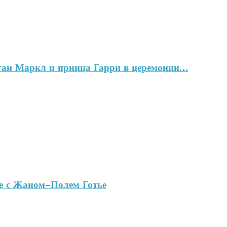
ган Маркл и принца Гарри в церемонии…
ве с Жаном-Полем Готье