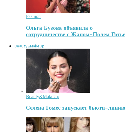
Fashion
Ольга Бузова объявила о
сотрудничестве с Жаном-Полем Готье
Beauty&MakeUp
Beauty&MakeUp
Селена Гомес запускает бьюти-линию