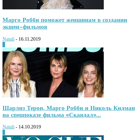
Марго Робби поможет женщинам в создании
экшен-фильмов
Natali
-
16.11.2019
0
Шарлиз Терон, Марго Робби и Николь Кидман
на спецпоказе фильма «Скандал»...
Natali
-
14.10.2019
0