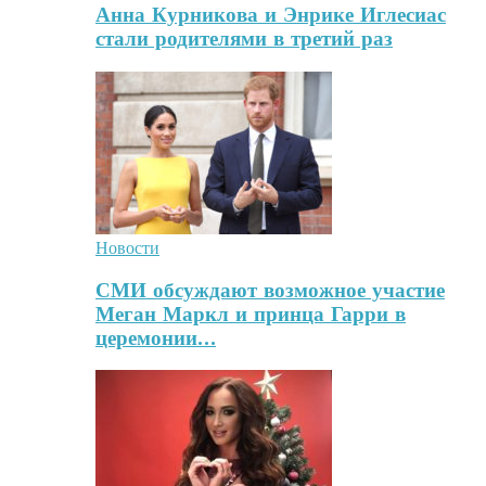
Анна Курникова и Энрике Иглесиас
стали родителями в третий раз
Новости
СМИ обсуждают возможное участие
Меган Маркл и принца Гарри в
церемонии…