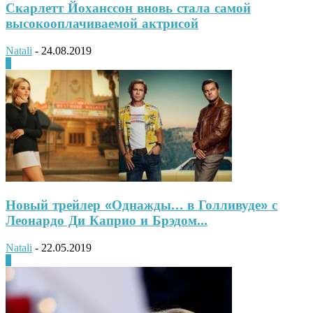
Скарлетт Йоханссон вновь стала самой
высокооплачиваемой актрисой
Natali
-
24.08.2019
0
Новый трейлер «Однажды… в Голливуде» с
Леонардо Ди Каприо и Брэдом...
Natali
-
22.05.2019
0