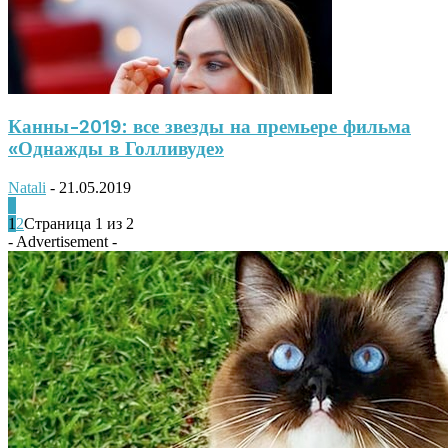
Канны-2019: все звезды на премьере фильма
«Однажды в Голливуде»
Natali
-
21.05.2019
0
1
2
Страница 1 из 2
- Advertisement -