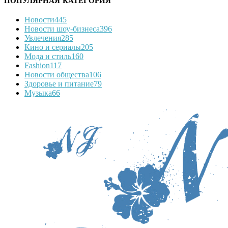
ПОПУЛЯРНАЯ КАТЕГОРИЯ
Новости
445
Новости шоу-бизнеса
396
Увлечения
285
Кино и сериалы
205
Мода и стиль
160
Fashion
117
Новости общества
106
Здоровье и питание
79
Музыка
66